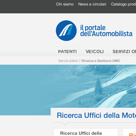
Chi siamo
News e circolari
Catalogo prod
PATENTI
VEICOLI
SERVIZI O
Servizi online
//
Ricerca e Gestione UMC
Ricerca Uffici della Mot
Ricerca Uffici della
Ri