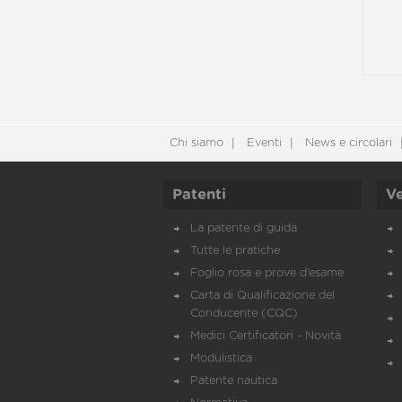
Chi siamo
Eventi
News e circolari
Patenti
Ve
La patente di guida
Tutte le pratiche
Foglio rosa e prove d’esame
Carta di Qualificazione del
Conducente (CQC)
Medici Certificatori - Novità
Modulistica
Patente nautica