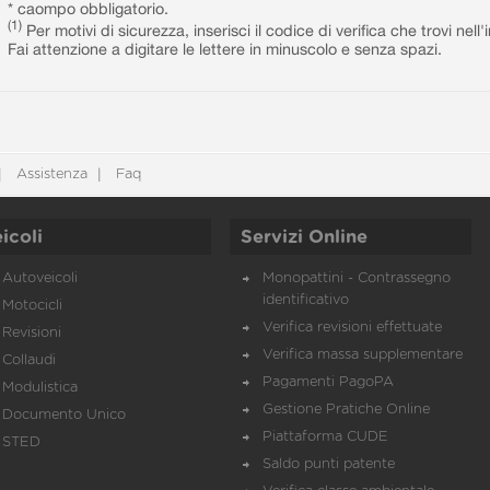
* caompo obbligatorio.
(1)
Per motivi di sicurezza, inserisci il codice di verifica che trovi nel
Fai attenzione a digitare le lettere in minuscolo e senza spazi.
Assistenza
Faq
icoli
Servizi Online
Autoveicoli
Monopattini - Contrassegno
identificativo
Motocicli
Verifica revisioni effettuate
Revisioni
Verifica massa supplementare
Collaudi
Pagamenti PagoPA
Modulistica
Gestione Pratiche Online
Documento Unico
Piattaforma CUDE
STED
Saldo punti patente