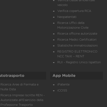
Verifica classe ambientale
veicolo
Verifica copertura RCA
Neopatentati
Ricerca Uffici della
Motorizzazione Civile
Ricerca officine autorizzate
Ricerca Medici Certificatori
Statistiche immatricolazioni
REGISTRO ELETTRONICO
NCC TAXI – RENT
RUI - Registro Unico Ispettori
utotrasporto
App Mobile
Ricerca Aree di Fermata e
iPatente
Nulla Osta
iCCISS
Ricerca Imprese Iscritte REN -
Autorizzate all'Esercizio della
Professione Trasporto