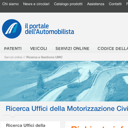
Chi siamo
News e circolari
Catalogo prodotti
Assistenza
Contatti
PATENTI
VEICOLI
SERVIZI ONLINE
CODICE DELL
Servizi online
//
Ricerca e Gestione UMC
Ricerca Uffici della Motorizzazione Civi
Ricerca Uffici della