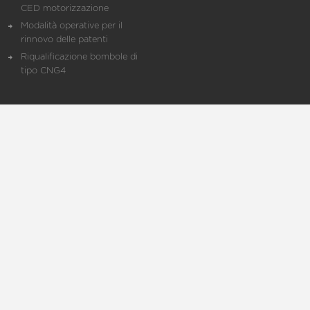
CED motorizzazione
Modalità operative per il
rinnovo delle patenti
Riqualificazione bombole di
tipo CNG4