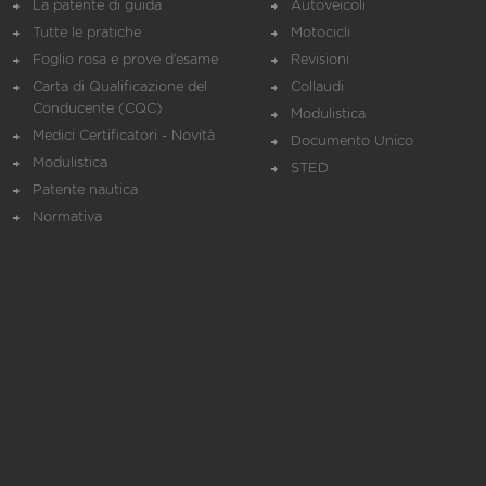
La patente di guida
Autoveicoli
Tutte le pratiche
Motocicli
Foglio rosa e prove d’esame
Revisioni
Carta di Qualificazione del
Collaudi
Conducente (CQC)
Modulistica
Medici Certificatori - Novità
Documento Unico
Modulistica
STED
Patente nautica
Normativa