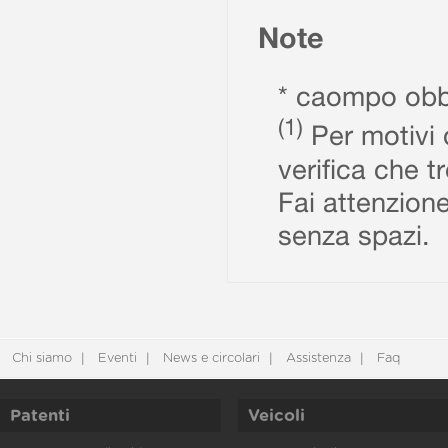
Note
* caompo obbl
(1)
Per motivi d
verifica che t
Fai attenzione
senza spazi.
Chi siamo
Eventi
News e circolari
Assistenza
Faq
Patenti
Veicoli