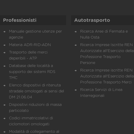
Professionisti
Autotrasporto
Manuale gestione utenze per
Ricerca Aree di Fermata e
agenzie
Nulla Osta
Materia ADR-RID-ADN
Ricerca Imprese Iscritte REN 
Autorizzate all'Esercizio della
Trasporto delle merci
Professione Trasporto
deperibili - ATP
Persone
Database delle località a
Ricerca Imprese iscritte REN 
supporto dei sistemi RDS
Autorizzate all'Esercizio della
TMC
Professione Trasporto Merci
Elenco dispositivi di ritenuta
Ricerca Servizi di Linea
stradale omologati ai sensi del
Interregionali
DM 21.06.04
Dispositivi riduzioni di massa
particolato
Codici immatricolativi di
ciclomotori omologati
Modalità di collegamento al