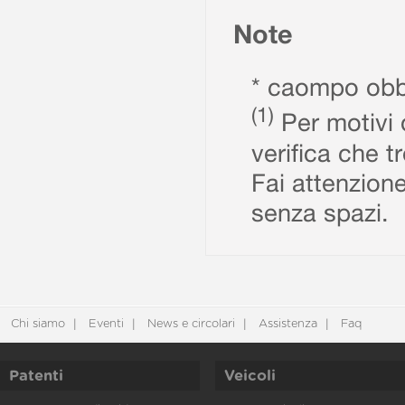
Note
* caompo obbl
(1)
Per motivi d
verifica che t
Fai attenzione
senza spazi.
Chi siamo
Eventi
News e circolari
Assistenza
Faq
Patenti
Veicoli