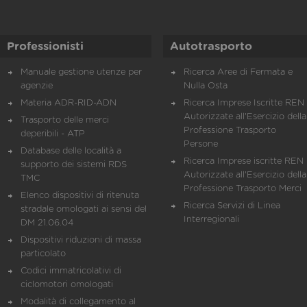
Professionisti
Autotrasporto
Manuale gestione utenze per
Ricerca Aree di Fermata e
agenzie
Nulla Osta
Materia ADR-RID-ADN
Ricerca Imprese Iscritte REN 
Autorizzate all'Esercizio della
Trasporto delle merci
Professione Trasporto
deperibili - ATP
Persone
Database delle località a
Ricerca Imprese iscritte REN 
supporto dei sistemi RDS
Autorizzate all'Esercizio della
TMC
Professione Trasporto Merci
Elenco dispositivi di ritenuta
Ricerca Servizi di Linea
stradale omologati ai sensi del
Interregionali
DM 21.06.04
Dispositivi riduzioni di massa
particolato
Codici immatricolativi di
ciclomotori omologati
Modalità di collegamento al