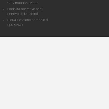
CED motorizzazione
Modalità operative per il
rinnovo delle patenti
Riqualificazione bombole di
tipo CNG4