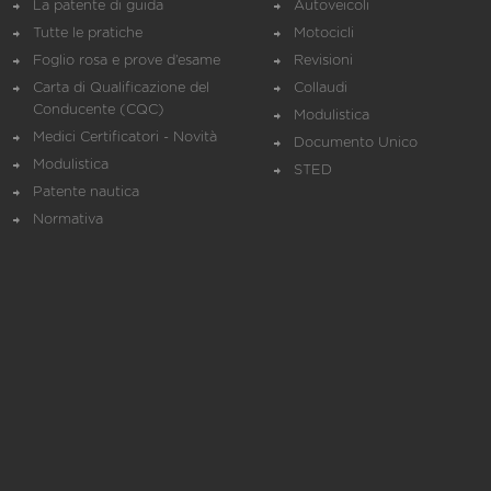
La patente di guida
Autoveicoli
Tutte le pratiche
Motocicli
Foglio rosa e prove d’esame
Revisioni
Carta di Qualificazione del
Collaudi
Conducente (CQC)
Modulistica
Medici Certificatori - Novità
Documento Unico
Modulistica
STED
Patente nautica
Normativa