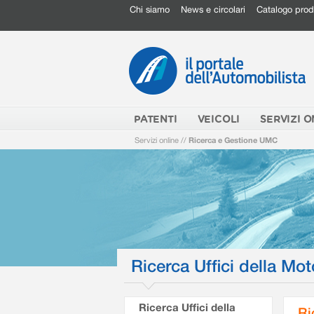
Chi siamo
News e circolari
Catalogo prod
PATENTI
VEICOLI
SERVIZI O
Servizi online
//
Ricerca e Gestione UMC
Ricerca Uffici della Mot
Ricerca Uffici della
Ri