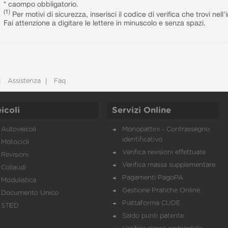
* caompo obbligatorio.
(1)
Per motivi di sicurezza, inserisci il codice di verifica che trovi nel
Fai attenzione a digitare le lettere in minuscolo e senza spazi.
Assistenza
Faq
icoli
Servizi Online
Autoveicoli
Monopattini - Contrassegno
identificativo
Motocicli
Verifica revisioni effettuate
Revisioni
Verifica massa supplementare
Collaudi
Pagamenti PagoPA
Modulistica
Gestione Pratiche Online
Documento Unico
Piattaforma CUDE
STED
Saldo punti patente