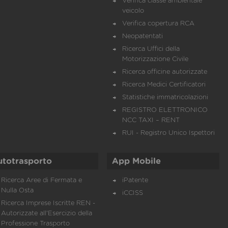
Verifica classe ambientale
veicolo
Verifica copertura RCA
Neopatentati
Ricerca Uffici della
Motorizzazione Civile
Ricerca officine autorizzate
Ricerca Medici Certificatori
Statistiche immatricolazioni
REGISTRO ELETTRONICO
NCC TAXI – RENT
RUI - Registro Unico Ispettori
utotrasporto
App Mobile
Ricerca Aree di Fermata e
iPatente
Nulla Osta
iCCISS
Ricerca Imprese Iscritte REN -
Autorizzate all'Esercizio della
Professione Trasporto