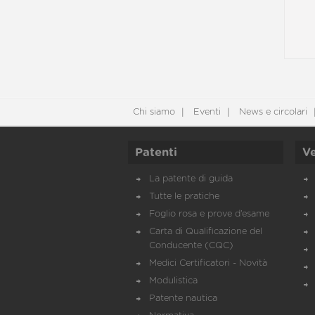
Chi siamo
Eventi
News e circolari
Patenti
Ve
La patente di guida
Tutte le pratiche
Foglio rosa e prove d’esame
Carta di Qualificazione del
Conducente (CQC)
Medici Certificatori - Novità
Modulistica
Patente nautica