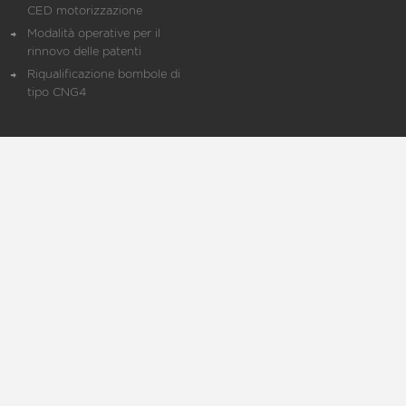
CED motorizzazione
Modalità operative per il
rinnovo delle patenti
Riqualificazione bombole di
tipo CNG4