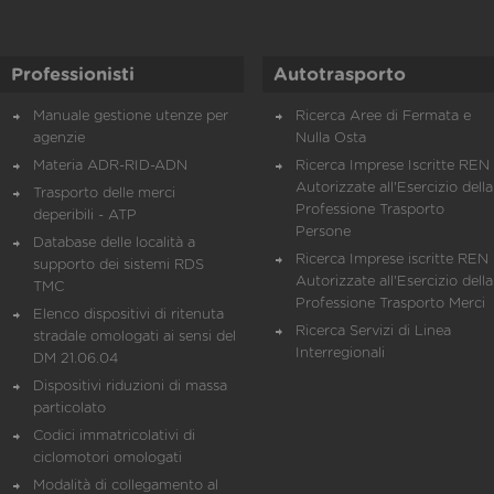
Professionisti
Autotrasporto
Manuale gestione utenze per
Ricerca Aree di Fermata e
agenzie
Nulla Osta
Materia ADR-RID-ADN
Ricerca Imprese Iscritte REN 
Autorizzate all'Esercizio della
Trasporto delle merci
Professione Trasporto
deperibili - ATP
Persone
Database delle località a
Ricerca Imprese iscritte REN 
supporto dei sistemi RDS
Autorizzate all'Esercizio della
TMC
Professione Trasporto Merci
Elenco dispositivi di ritenuta
Ricerca Servizi di Linea
stradale omologati ai sensi del
Interregionali
DM 21.06.04
Dispositivi riduzioni di massa
particolato
Codici immatricolativi di
ciclomotori omologati
Modalità di collegamento al