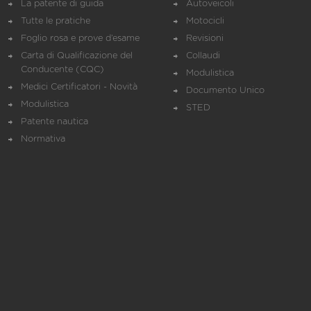
La patente di guida
Autoveicoli
Tutte le pratiche
Motocicli
Foglio rosa e prove d’esame
Revisioni
Carta di Qualificazione del
Collaudi
Conducente (CQC)
Modulistica
Medici Certificatori - Novità
Documento Unico
Modulistica
STED
Patente nautica
Normativa