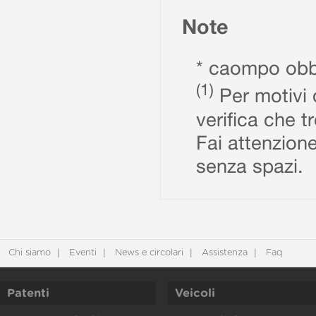
Note
* caompo obbl
(1)
Per motivi d
verifica che t
Fai attenzione
senza spazi.
Chi siamo
Eventi
News e circolari
Assistenza
Faq
Patenti
Veicoli