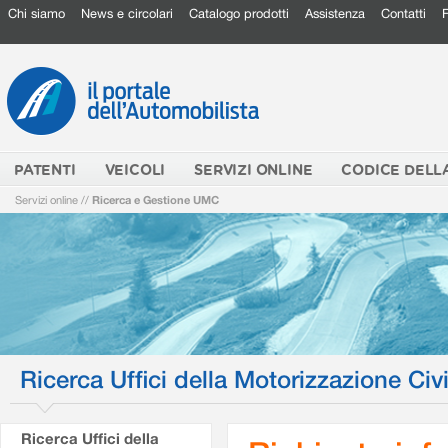
Chi siamo
News e circolari
Catalogo prodotti
Assistenza
Contatti
PATENTI
VEICOLI
SERVIZI ONLINE
CODICE DELL
Servizi online
//
Ricerca e Gestione UMC
Ricerca Uffici della Motorizzazione Civi
Ricerca Uffici della