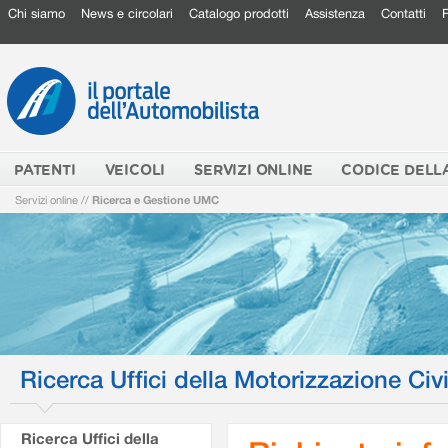
Chi siamo
News e circolari
Catalogo prodotti
Assistenza
Contatti
PATENTI
VEICOLI
SERVIZI ONLINE
CODICE DELL
Servizi online
//
Ricerca e Gestione UMC
Ricerca Uffici della Motorizzazione Civi
Ricerca Uffici della