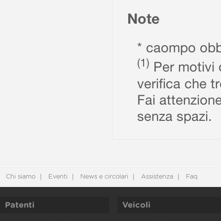
Note
* caompo obbl
(1)
Per motivi d
verifica che t
Fai attenzione
senza spazi.
Chi siamo
Eventi
News e circolari
Assistenza
Faq
Patenti
Veicoli