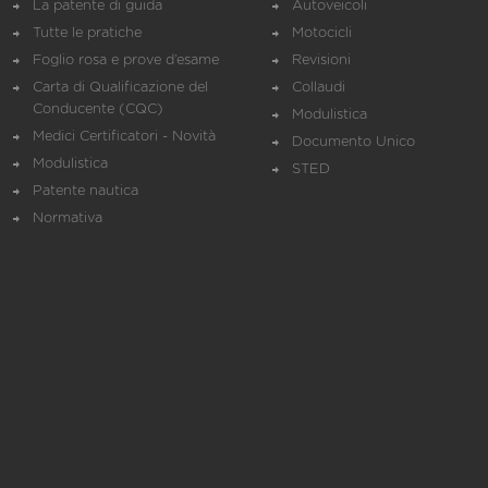
La patente di guida
Autoveicoli
Tutte le pratiche
Motocicli
Foglio rosa e prove d’esame
Revisioni
Carta di Qualificazione del
Collaudi
Conducente (CQC)
Modulistica
Medici Certificatori - Novità
Documento Unico
Modulistica
STED
Patente nautica
Normativa