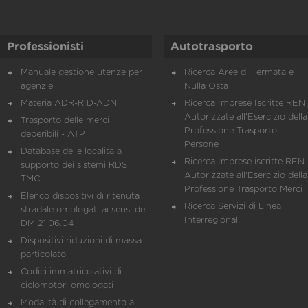
Professionisti
Autotrasporto
Manuale gestione utenze per
Ricerca Aree di Fermata e
agenzie
Nulla Osta
Materia ADR-RID-ADN
Ricerca Imprese Iscritte REN 
Autorizzate all'Esercizio della
Trasporto delle merci
Professione Trasporto
deperibili - ATP
Persone
Database delle località a
Ricerca Imprese iscritte REN 
supporto dei sistemi RDS
Autorizzate all'Esercizio della
TMC
Professione Trasporto Merci
Elenco dispositivi di ritenuta
Ricerca Servizi di Linea
stradale omologati ai sensi del
Interregionali
DM 21.06.04
Dispositivi riduzioni di massa
particolato
Codici immatricolativi di
ciclomotori omologati
Modalità di collegamento al