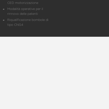
CED motorizzazione
Modalità operative per il
rinnovo delle patenti
Riqualificazione bombole di
tipo CNG4