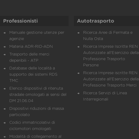
Professionisti
Autotrasporto
Manuale gestione utenze per
Ricerca Aree di Fermata e
agenzie
Nulla Osta
Materia ADR-RID-ADN
Ricerca Imprese Iscritte REN 
Autorizzate all'Esercizio della
Trasporto delle merci
Professione Trasporto
deperibili - ATP
Persone
Database delle località a
Ricerca Imprese iscritte REN 
supporto dei sistemi RDS
Autorizzate all'Esercizio della
TMC
Professione Trasporto Merci
Elenco dispositivi di ritenuta
Ricerca Servizi di Linea
stradale omologati ai sensi del
Interregionali
DM 21.06.04
Dispositivi riduzioni di massa
particolato
Codici immatricolativi di
ciclomotori omologati
Modalità di collegamento al