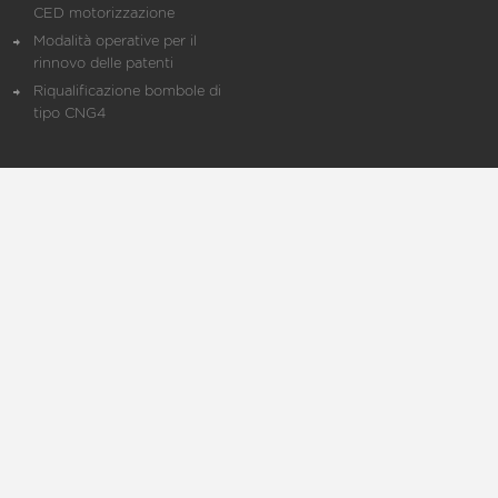
CED motorizzazione
Modalità operative per il
rinnovo delle patenti
Riqualificazione bombole di
tipo CNG4