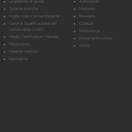
La patente di guida
Autoveicoli
Tutte le pratiche
Motocicli
Foglio rosa e prove d’esame
Revisioni
Carta di Qualificazione del
Collaudi
Conducente (CQC)
Modulistica
Medici Certificatori - Novità
Documento Unico
Modulistica
STED
Patente nautica
Normativa