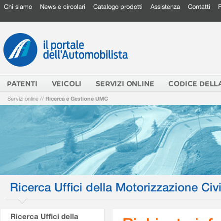
Chi siamo
News e circolari
Catalogo prodotti
Assistenza
Contatti
PATENTI
VEICOLI
SERVIZI ONLINE
CODICE DELL
Servizi online
//
Ricerca e Gestione UMC
Ricerca Uffici della Motorizzazione Civi
Ricerca Uffici della