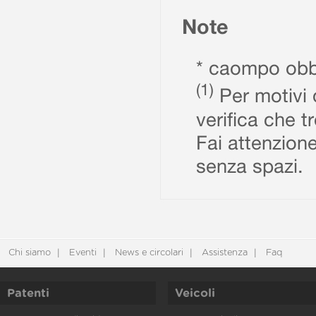
Note
* caompo obbl
(1)
Per motivi d
verifica che t
Fai attenzione
senza spazi.
Chi siamo
Eventi
News e circolari
Assistenza
Faq
Patenti
Veicoli