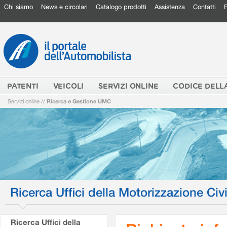
Chi siamo
News e circolari
Catalogo prodotti
Assistenza
Contatti
PATENTI
VEICOLI
SERVIZI ONLINE
CODICE DELL
Servizi online
//
Ricerca e Gestione UMC
Ricerca Uffici della Motorizzazione Civi
Ricerca Uffici della