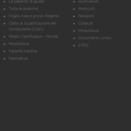
La patente di guida
Autoveicoli
Tutte le pratiche
Motocicli
Foglio rosa e prove d’esame
Revisioni
Carta di Qualificazione del
Collaudi
Conducente (CQC)
Modulistica
Medici Certificatori - Novità
Documento Unico
Modulistica
STED
Patente nautica
Normativa