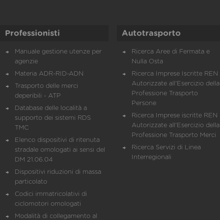
Professionisti
Autotrasporto
Manuale gestione utenze per
Ricerca Aree di Fermata e
agenzie
Nulla Osta
Materia ADR-RID-ADN
Ricerca Imprese Iscritte REN 
Autorizzate all'Esercizio della
Trasporto delle merci
Professione Trasporto
deperibili - ATP
Persone
Database delle località a
Ricerca Imprese iscritte REN 
supporto dei sistemi RDS
Autorizzate all'Esercizio della
TMC
Professione Trasporto Merci
Elenco dispositivi di ritenuta
Ricerca Servizi di Linea
stradale omologati ai sensi del
Interregionali
DM 21.06.04
Dispositivi riduzioni di massa
particolato
Codici immatricolativi di
ciclomotori omologati
Modalità di collegamento al