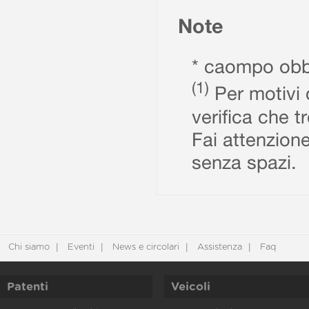
Note
* caompo obbl
(1)
Per motivi d
verifica che t
Fai attenzione
senza spazi.
Chi siamo
Eventi
News e circolari
Assistenza
Faq
Patenti
Veicoli