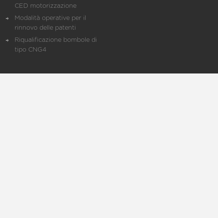
CED motorizzazione
Modalità operative per il
rinnovo delle patenti
Riqualificazione bombole di
tipo CNG4