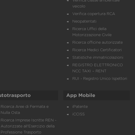
Verifica classe ambientale
veicolo
Verifica copertura RCA
Neopatentati
Ricerca Uffici della
Motorizzazione Civile
Ricerca officine autorizzate
Ricerca Medici Certificatori
Statistiche immatricolazioni
REGISTRO ELETTRONICO
NCC TAXI – RENT
RUI - Registro Unico Ispettori
utotrasporto
App Mobile
Ricerca Aree di Fermata e
iPatente
Nulla Osta
iCCISS
Ricerca Imprese Iscritte REN -
Autorizzate all'Esercizio della
Professione Trasporto