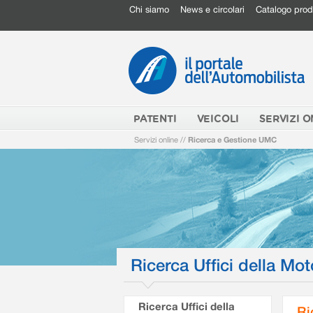
Chi siamo
News e circolari
Catalogo prod
PATENTI
VEICOLI
SERVIZI O
Servizi online
//
Ricerca e Gestione UMC
Ricerca Uffici della Mot
Ricerca Uffici della
Ri