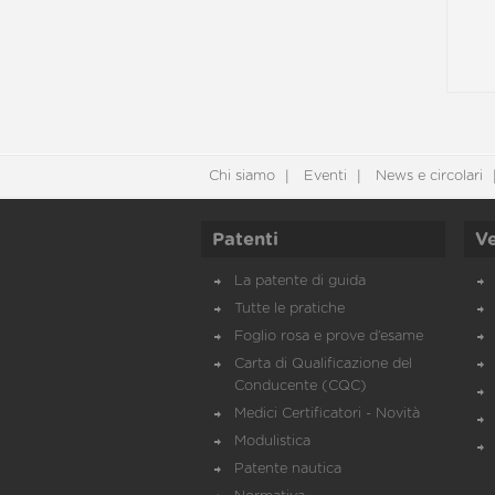
Chi siamo
Eventi
News e circolari
Patenti
Ve
La patente di guida
Tutte le pratiche
Foglio rosa e prove d’esame
Carta di Qualificazione del
Conducente (CQC)
Medici Certificatori - Novità
Modulistica
Patente nautica