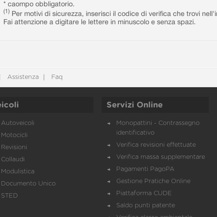
* caompo obbligatorio.
(1)
Per motivi di sicurezza, inserisci il codice di verifica che trovi nel
Fai attenzione a digitare le lettere in minuscolo e senza spazi.
Assistenza
Faq
icoli
Servizi Online
Autoveicoli
Monopattini - Contrassegno
identificativo
Motocicli
Verifica revisioni effettuate
Revisioni
Verifica massa supplementare
Collaudi
Pagamenti PagoPA
Modulistica
Gestione Pratiche Online
Documento Unico
Piattaforma CUDE
STED
Saldo punti patente