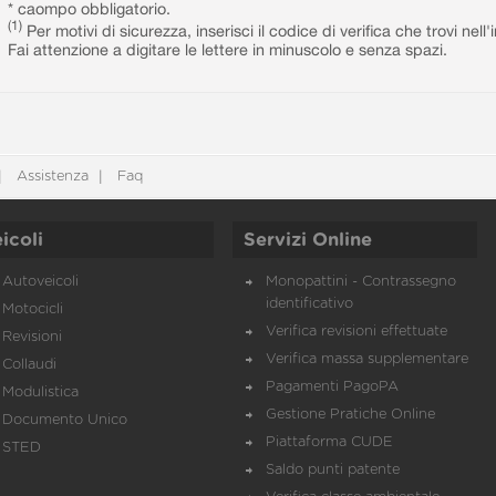
* caompo obbligatorio.
(1)
Per motivi di sicurezza, inserisci il codice di verifica che trovi nel
Fai attenzione a digitare le lettere in minuscolo e senza spazi.
Assistenza
Faq
icoli
Servizi Online
Autoveicoli
Monopattini - Contrassegno
identificativo
Motocicli
Verifica revisioni effettuate
Revisioni
Verifica massa supplementare
Collaudi
Pagamenti PagoPA
Modulistica
Gestione Pratiche Online
Documento Unico
Piattaforma CUDE
STED
Saldo punti patente