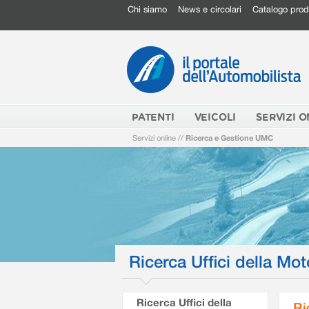
Chi siamo
News e circolari
Catalogo prod
PATENTI
VEICOLI
SERVIZI O
Servizi online
//
Ricerca e Gestione UMC
Ricerca Uffici della Mot
Ricerca Uffici della
Ri