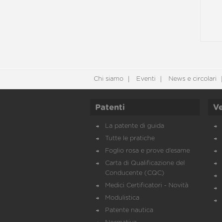
Chi siamo
Eventi
News e circolari
Patenti
Ve
La patente di guida
Tutte le pratiche
Foglio rosa e prove d’esame
Carta di Qualificazione del
Conducente (CQC)
Medici Certificatori - Novità
Modulistica
Patente nautica