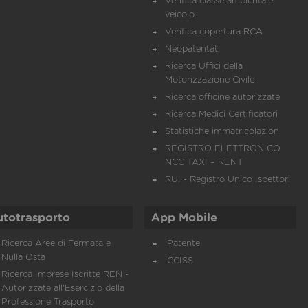
Verifica classe ambientale
veicolo
Verifica copertura RCA
Neopatentati
Ricerca Uffici della
Motorizzazione Civile
Ricerca officine autorizzate
Ricerca Medici Certificatori
Statistiche immatricolazioni
REGISTRO ELETTRONICO
NCC TAXI – RENT
RUI - Registro Unico Ispettori
utotrasporto
App Mobile
Ricerca Aree di Fermata e
iPatente
Nulla Osta
iCCISS
Ricerca Imprese Iscritte REN -
Autorizzate all'Esercizio della
Professione Trasporto