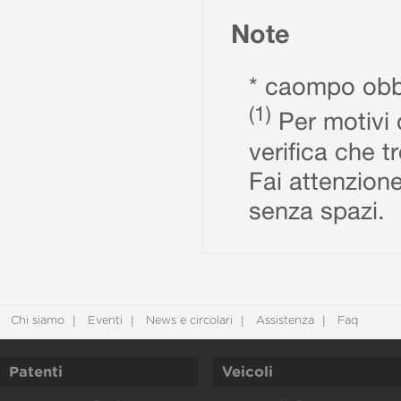
Note
* caompo obbl
(1)
Per motivi d
verifica che t
Fai attenzione
senza spazi.
Chi siamo
Eventi
News e circolari
Assistenza
Faq
Patenti
Veicoli