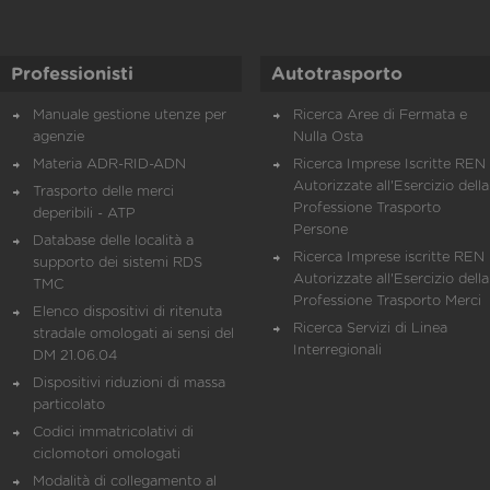
Professionisti
Autotrasporto
Manuale gestione utenze per
Ricerca Aree di Fermata e
agenzie
Nulla Osta
Materia ADR-RID-ADN
Ricerca Imprese Iscritte REN 
Autorizzate all'Esercizio della
Trasporto delle merci
Professione Trasporto
deperibili - ATP
Persone
Database delle località a
Ricerca Imprese iscritte REN 
supporto dei sistemi RDS
Autorizzate all'Esercizio della
TMC
Professione Trasporto Merci
Elenco dispositivi di ritenuta
Ricerca Servizi di Linea
stradale omologati ai sensi del
Interregionali
DM 21.06.04
Dispositivi riduzioni di massa
particolato
Codici immatricolativi di
ciclomotori omologati
Modalità di collegamento al