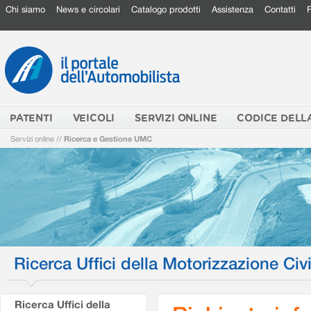
Chi siamo
News e circolari
Catalogo prodotti
Assistenza
Contatti
PATENTI
VEICOLI
SERVIZI ONLINE
CODICE DELL
Servizi online
//
Ricerca e Gestione UMC
Ricerca Uffici della Motorizzazione Civi
Ricerca Uffici della