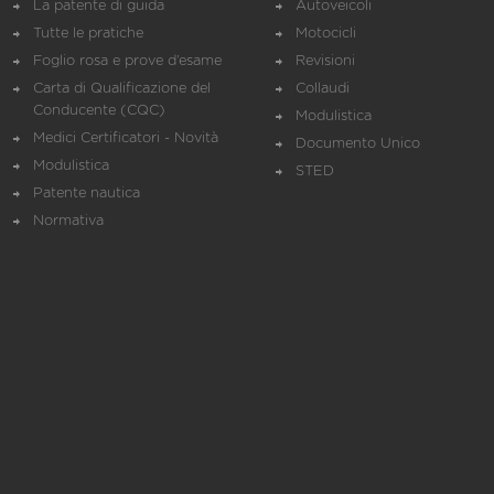
La patente di guida
Autoveicoli
Tutte le pratiche
Motocicli
Foglio rosa e prove d’esame
Revisioni
Carta di Qualificazione del
Collaudi
Conducente (CQC)
Modulistica
Medici Certificatori - Novità
Documento Unico
Modulistica
STED
Patente nautica
Normativa