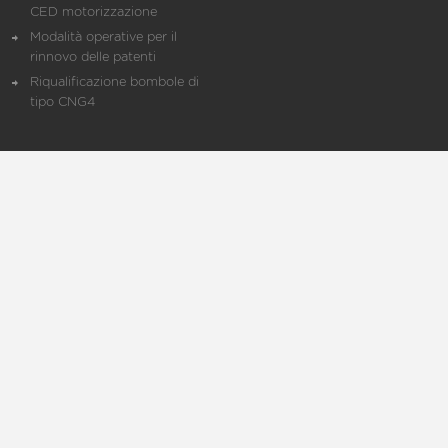
CED motorizzazione
Modalità operative per il
rinnovo delle patenti
Riqualificazione bombole di
tipo CNG4