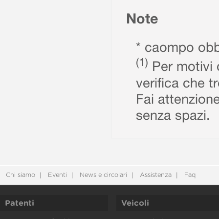
Note
* caompo obbl
(1)
Per motivi d
verifica che t
Fai attenzione
senza spazi.
Chi siamo
Eventi
News e circolari
Assistenza
Faq
Patenti
Veicoli