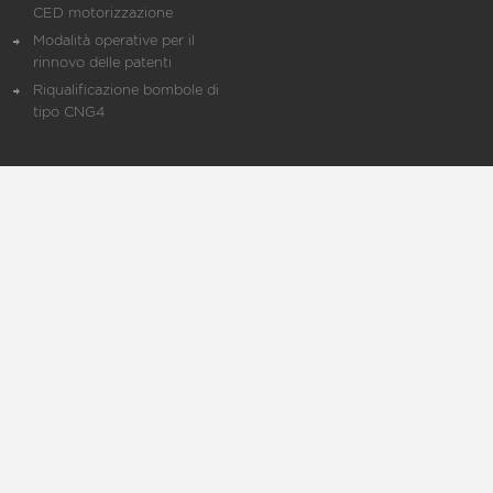
CED motorizzazione
Modalità operative per il
rinnovo delle patenti
Riqualificazione bombole di
tipo CNG4