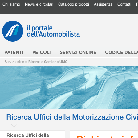
Chi siamo
News e circolari
Catalogo prodotti
Assistenza
Contatti
PATENTI
VEICOLI
SERVIZI ONLINE
CODICE DELL
Servizi online
//
Ricerca e Gestione UMC
Ricerca Uffici della Motorizzazione Civi
Ricerca Uffici della