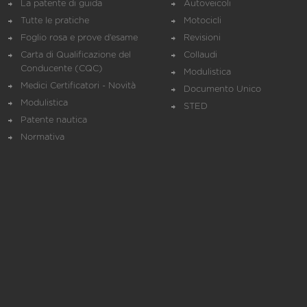
La patente di guida
Autoveicoli
Tutte le pratiche
Motocicli
Foglio rosa e prove d’esame
Revisioni
Carta di Qualificazione del
Collaudi
Conducente (CQC)
Modulistica
Medici Certificatori - Novità
Documento Unico
Modulistica
STED
Patente nautica
Normativa