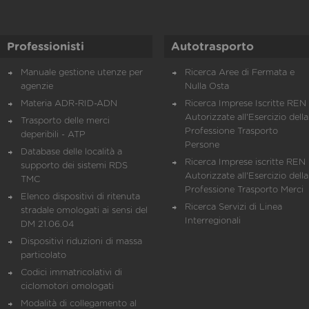
Professionisti
Autotrasporto
Manuale gestione utenze per
Ricerca Aree di Fermata e
agenzie
Nulla Osta
Materia ADR-RID-ADN
Ricerca Imprese Iscritte REN 
Autorizzate all'Esercizio della
Trasporto delle merci
Professione Trasporto
deperibili - ATP
Persone
Database delle località a
Ricerca Imprese iscritte REN 
supporto dei sistemi RDS
Autorizzate all'Esercizio della
TMC
Professione Trasporto Merci
Elenco dispositivi di ritenuta
Ricerca Servizi di Linea
stradale omologati ai sensi del
Interregionali
DM 21.06.04
Dispositivi riduzioni di massa
particolato
Codici immatricolativi di
ciclomotori omologati
Modalità di collegamento al