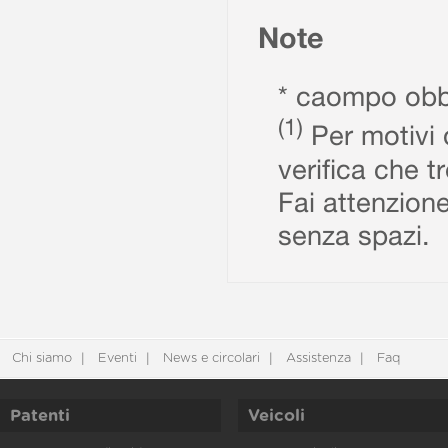
Note
* caompo obbl
(1)
Per motivi d
verifica che t
Fai attenzione
senza spazi.
Chi siamo
Eventi
News e circolari
Assistenza
Faq
Patenti
Veicoli