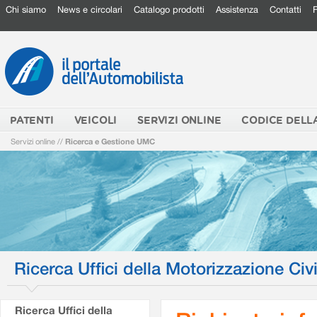
Chi siamo
News e circolari
Catalogo prodotti
Assistenza
Contatti
PATENTI
VEICOLI
SERVIZI ONLINE
CODICE DELL
Servizi online
//
Ricerca e Gestione UMC
Ricerca Uffici della Motorizzazione Civi
Ricerca Uffici della