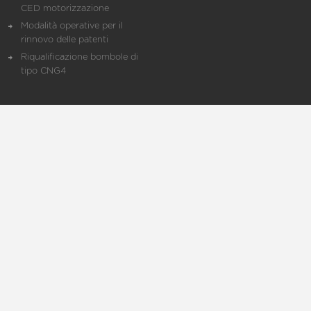
CED motorizzazione
Modalità operative per il
rinnovo delle patenti
Riqualificazione bombole di
tipo CNG4