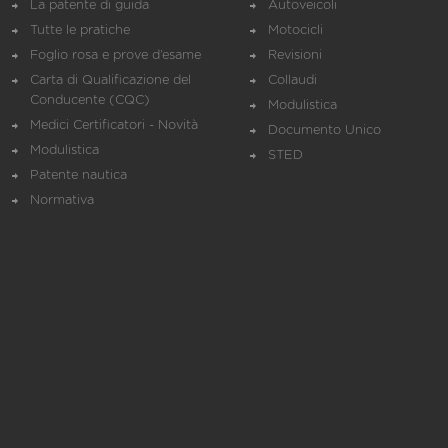
La patente di guida
Autoveicoli
Tutte le pratiche
Motocicli
Foglio rosa e prove d’esame
Revisioni
Carta di Qualificazione del
Collaudi
Conducente (CQC)
Modulistica
Medici Certificatori - Novità
Documento Unico
Modulistica
STED
Patente nautica
Normativa