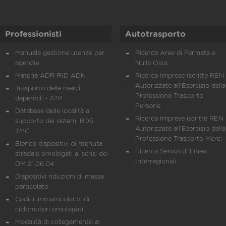
Professionisti
Autotrasporto
Manuale gestione utenze per
Ricerca Aree di Fermata e
agenzie
Nulla Osta
Materia ADR-RID-ADN
Ricerca Imprese Iscritte REN 
Autorizzate all'Esercizio della
Trasporto delle merci
Professione Trasporto
deperibili - ATP
Persone
Database delle località a
Ricerca Imprese iscritte REN 
supporto dei sistemi RDS
Autorizzate all'Esercizio della
TMC
Professione Trasporto Merci
Elenco dispositivi di ritenuta
Ricerca Servizi di Linea
stradale omologati ai sensi del
Interregionali
DM 21.06.04
Dispositivi riduzioni di massa
particolato
Codici immatricolativi di
ciclomotori omologati
Modalità di collegamento al