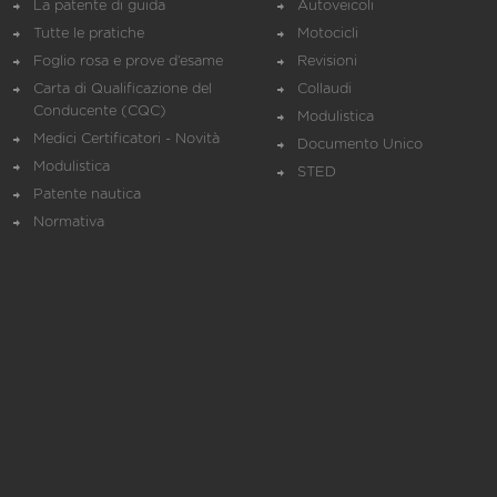
La patente di guida
Autoveicoli
Tutte le pratiche
Motocicli
Foglio rosa e prove d’esame
Revisioni
Carta di Qualificazione del
Collaudi
Conducente (CQC)
Modulistica
Medici Certificatori - Novità
Documento Unico
Modulistica
STED
Patente nautica
Normativa