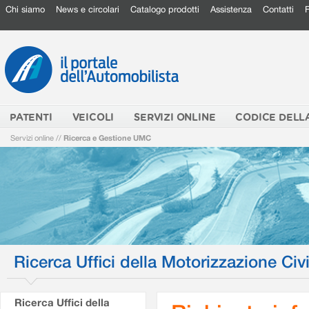
Chi siamo
News e circolari
Catalogo prodotti
Assistenza
Contatti
PATENTI
VEICOLI
SERVIZI ONLINE
CODICE DELL
Servizi online
//
Ricerca e Gestione UMC
Ricerca Uffici della Motorizzazione Civi
Ricerca Uffici della