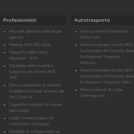
Professionisti
Autotrasporto
Manuale gestione utenze per
Ricerca Aree di Fermata e
agenzie
Nulla Osta
Materia ADR-RID-ADN
Ricerca Imprese Iscritte REN 
Autorizzate all'Esercizio della
Trasporto delle merci
Professione Trasporto
deperibili - ATP
Persone
Database delle località a
Ricerca Imprese iscritte REN 
supporto dei sistemi RDS
Autorizzate all'Esercizio della
TMC
Professione Trasporto Merci
Elenco dispositivi di ritenuta
Ricerca Servizi di Linea
stradale omologati ai sensi del
Interregionali
DM 21.06.04
Dispositivi riduzioni di massa
particolato
Codici immatricolativi di
ciclomotori omologati
Modalità di collegamento al