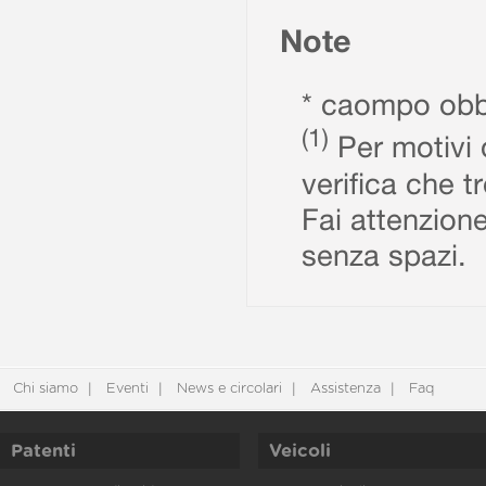
Note
* caompo obbl
(1)
Per motivi d
verifica che t
Fai attenzione
senza spazi.
Chi siamo
Eventi
News e circolari
Assistenza
Faq
Patenti
Veicoli