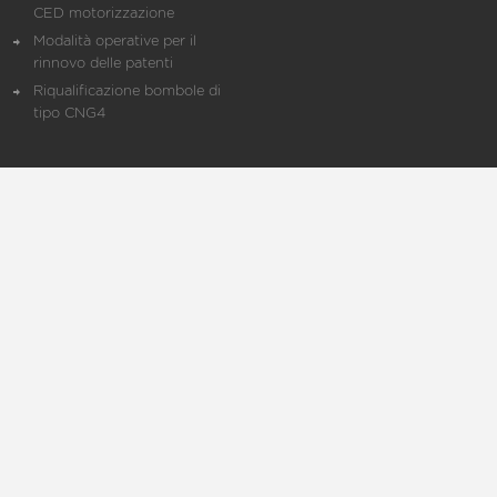
CED motorizzazione
Modalità operative per il
rinnovo delle patenti
Riqualificazione bombole di
tipo CNG4