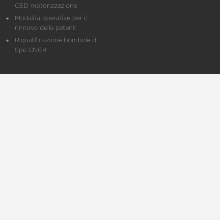
CED motorizzazione
Modalità operative per il
rinnovo delle patenti
Riqualificazione bombole di
tipo CNG4