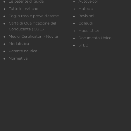
La patente di guida
Autoveicoli
Tutte le pratiche
Motocicli
Foglio rosa e prove d’esame
Revisioni
Carta di Qualificazione del
Collaudi
Conducente (CQC)
Modulistica
Medici Certificatori - Novità
Documento Unico
Modulistica
STED
Patente nautica
Normativa