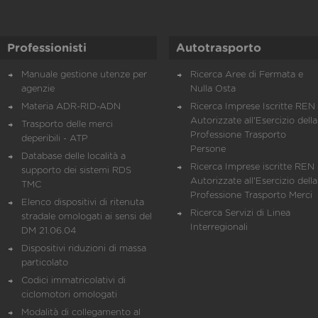
Professionisti
Autotrasporto
Manuale gestione utenze per
Ricerca Aree di Fermata e
agenzie
Nulla Osta
Materia ADR-RID-ADN
Ricerca Imprese Iscritte REN 
Autorizzate all'Esercizio della
Trasporto delle merci
Professione Trasporto
deperibili - ATP
Persone
Database delle località a
Ricerca Imprese iscritte REN 
supporto dei sistemi RDS
Autorizzate all'Esercizio della
TMC
Professione Trasporto Merci
Elenco dispositivi di ritenuta
Ricerca Servizi di Linea
stradale omologati ai sensi del
Interregionali
DM 21.06.04
Dispositivi riduzioni di massa
particolato
Codici immatricolativi di
ciclomotori omologati
Modalità di collegamento al