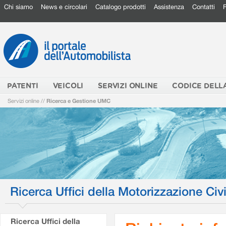
Chi siamo
News e circolari
Catalogo prodotti
Assistenza
Contatti
PATENTI
VEICOLI
SERVIZI ONLINE
CODICE DELL
Servizi online
//
Ricerca e Gestione UMC
Ricerca Uffici della Motorizzazione Civi
Ricerca Uffici della