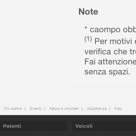
Note
* caompo obbl
(1)
Per motivi d
verifica che t
Fai attenzione
senza spazi.
Chi siamo
Eventi
News e circolari
Assistenza
Faq
Patenti
Veicoli