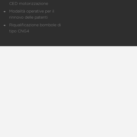
CED motorizzazione
Modalità operative per il
rinnovo delle patenti
Riqualificazione bombole di
tipo CNG4