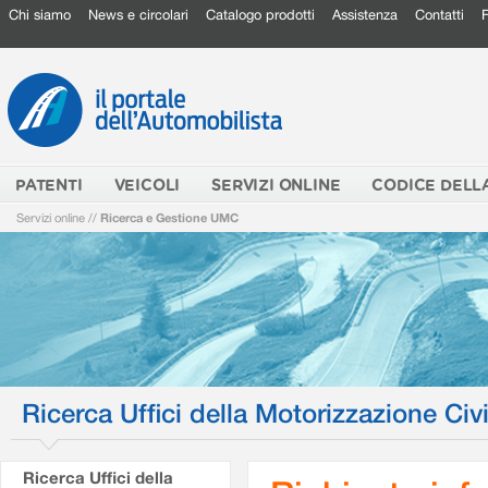
Chi siamo
News e circolari
Catalogo prodotti
Assistenza
Contatti
PATENTI
VEICOLI
SERVIZI ONLINE
CODICE DELL
Servizi online
//
Ricerca e Gestione UMC
Ricerca Uffici della Motorizzazione Civi
Ricerca Uffici della