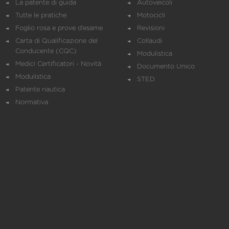
La patente di guida
Autoveicoli
Tutte le pratiche
Motocicli
Foglio rosa e prove d’esame
Revisioni
Carta di Qualificazione del
Collaudi
Conducente (CQC)
Modulistica
Medici Certificatori - Novità
Documento Unico
Modulistica
STED
Patente nautica
Normativa