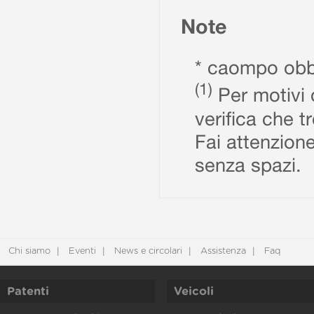
Note
* caompo obbl
(1)
Per motivi d
verifica che t
Fai attenzione
senza spazi.
Chi siamo
Eventi
News e circolari
Assistenza
Faq
Patenti
Veicoli