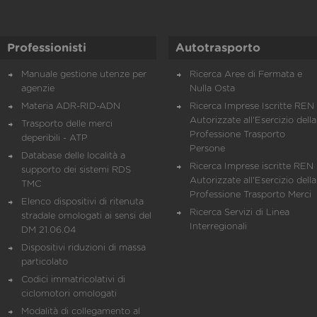
Professionisti
Autotrasporto
Manuale gestione utenze per
Ricerca Aree di Fermata e
agenzie
Nulla Osta
Materia ADR-RID-ADN
Ricerca Imprese Iscritte REN 
Autorizzate all'Esercizio della
Trasporto delle merci
Professione Trasporto
deperibili - ATP
Persone
Database delle località a
Ricerca Imprese iscritte REN 
supporto dei sistemi RDS
Autorizzate all'Esercizio della
TMC
Professione Trasporto Merci
Elenco dispositivi di ritenuta
Ricerca Servizi di Linea
stradale omologati ai sensi del
Interregionali
DM 21.06.04
Dispositivi riduzioni di massa
particolato
Codici immatricolativi di
ciclomotori omologati
Modalità di collegamento al