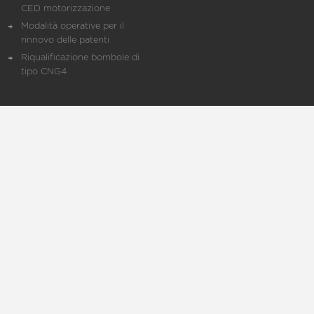
CED motorizzazione
Modalità operative per il
rinnovo delle patenti
Riqualificazione bombole di
tipo CNG4