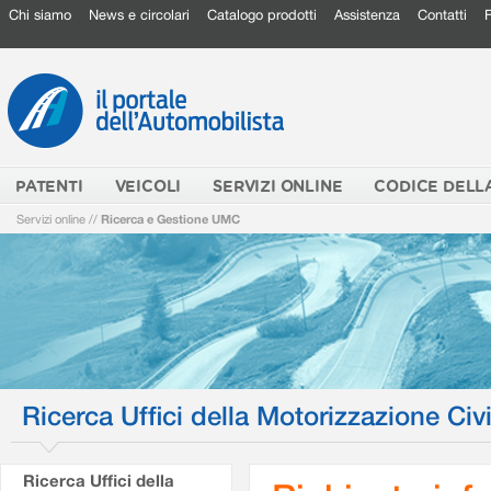
Chi siamo
News e circolari
Catalogo prodotti
Assistenza
Contatti
PATENTI
VEICOLI
SERVIZI ONLINE
CODICE DELL
Servizi online
//
Ricerca e Gestione UMC
Ricerca Uffici della Motorizzazione Civi
Ricerca Uffici della