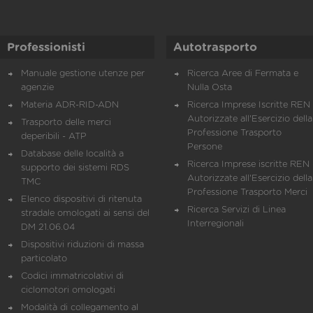
Professionisti
Autotrasporto
Manuale gestione utenze per
Ricerca Aree di Fermata e
agenzie
Nulla Osta
Materia ADR-RID-ADN
Ricerca Imprese Iscritte REN 
Autorizzate all'Esercizio della
Trasporto delle merci
Professione Trasporto
deperibili - ATP
Persone
Database delle località a
Ricerca Imprese iscritte REN 
supporto dei sistemi RDS
Autorizzate all'Esercizio della
TMC
Professione Trasporto Merci
Elenco dispositivi di ritenuta
Ricerca Servizi di Linea
stradale omologati ai sensi del
Interregionali
DM 21.06.04
Dispositivi riduzioni di massa
particolato
Codici immatricolativi di
ciclomotori omologati
Modalità di collegamento al