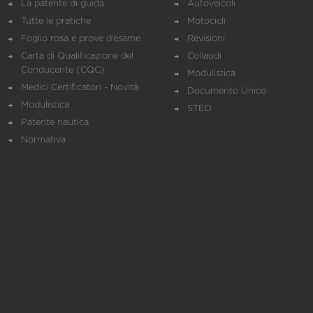
La patente di guida
Autoveicoli
Tutte le pratiche
Motocicli
Foglio rosa e prove d’esame
Revisioni
Carta di Qualificazione del
Collaudi
Conducente (CQC)
Modulistica
Medici Certificatori - Novità
Documento Unico
Modulistica
STED
Patente nautica
Normativa