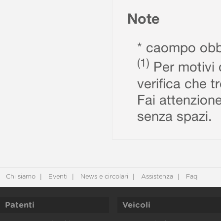
Note
* caompo obbl
(1)
Per motivi d
verifica che t
Fai attenzione
senza spazi.
Chi siamo
Eventi
News e circolari
Assistenza
Faq
Patenti
Veicoli