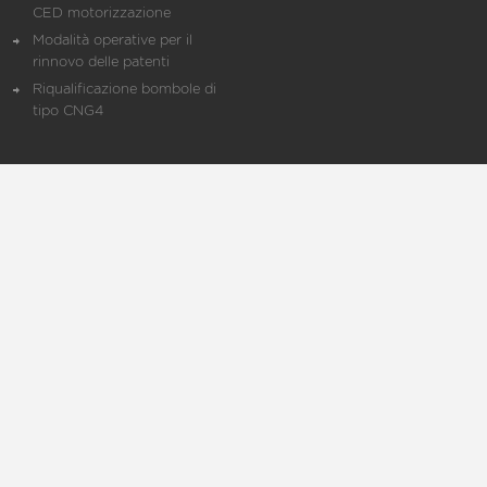
CED motorizzazione
Modalità operative per il
rinnovo delle patenti
Riqualificazione bombole di
tipo CNG4