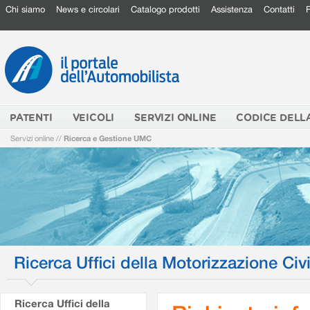
Chi siamo
News e circolari
Catalogo prodotti
Assistenza
Contatti
PATENTI
VEICOLI
SERVIZI ONLINE
CODICE DELL
Servizi online
//
Ricerca e Gestione UMC
Ricerca Uffici della Motorizzazione Civi
Ricerca Uffici della