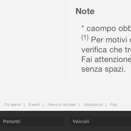
Note
* caompo obbl
(1)
Per motivi d
verifica che t
Fai attenzione
senza spazi.
Chi siamo
Eventi
News e circolari
Assistenza
Faq
Patenti
Veicoli