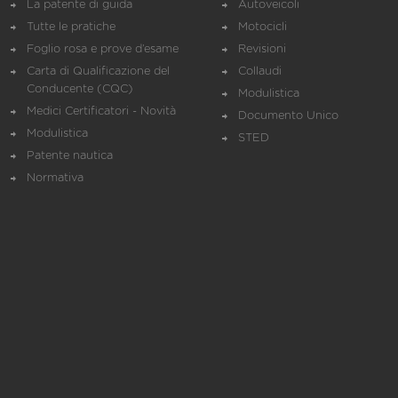
La patente di guida
Autoveicoli
Tutte le pratiche
Motocicli
Foglio rosa e prove d’esame
Revisioni
Carta di Qualificazione del
Collaudi
Conducente (CQC)
Modulistica
Medici Certificatori - Novità
Documento Unico
Modulistica
STED
Patente nautica
Normativa