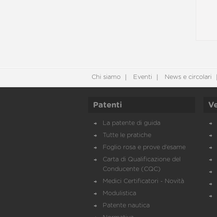
Chi siamo
Eventi
News e circolari
Patenti
Ve
La patente di guida
Tutte le pratiche
Foglio rosa e prove d’esame
Carta di Qualificazione del
Conducente (CQC)
Medici Certificatori - Novità
Modulistica
Patente nautica