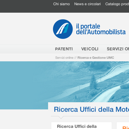
Chi siamo
News e circolari
Catalogo prod
PATENTI
VEICOLI
SERVIZI O
Servizi online
//
Ricerca e Gestione UMC
Ricerca Uffici della Mot
Ricerca Uffici della
Ri