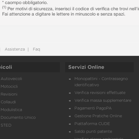
* caompo obbligatorio.
(1)
Per motivi di sicurezza, inserisci il codice di verifica che trovi nel
Fai attenzione a digitare le lettere in minuscolo e senza spazi.
Assistenza
Faq
icoli
Servizi Online
Autoveicoli
Monopattini - Contrassegno
identificativo
Motocicli
Verifica revisioni effettuate
Revisioni
Verifica massa supplementare
Collaudi
Pagamenti PagoPA
Modulistica
Gestione Pratiche Online
Documento Unico
Piattaforma CUDE
STED
Saldo punti patente