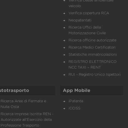
Verifica classe ambientale
veicolo
Verifica copertura RCA
Neopatentati
Ricerca Uffici della
Motorizzazione Civile
Ricerca officine autorizzate
Ricerca Medici Certificatori
Statistiche immatricolazioni
REGISTRO ELETTRONICO
NCC TAXI – RENT
RUI - Registro Unico Ispettori
utotrasporto
App Mobile
Ricerca Aree di Fermata e
iPatente
Nulla Osta
iCCISS
Ricerca Imprese Iscritte REN -
Autorizzate all'Esercizio della
Professione Trasporto