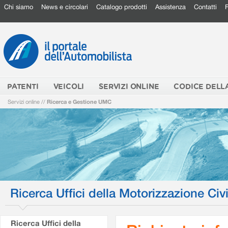
Chi siamo
News e circolari
Catalogo prodotti
Assistenza
Contatti
PATENTI
VEICOLI
SERVIZI ONLINE
CODICE DELL
Servizi online
//
Ricerca e Gestione UMC
Ricerca Uffici della Motorizzazione Civi
Ricerca Uffici della