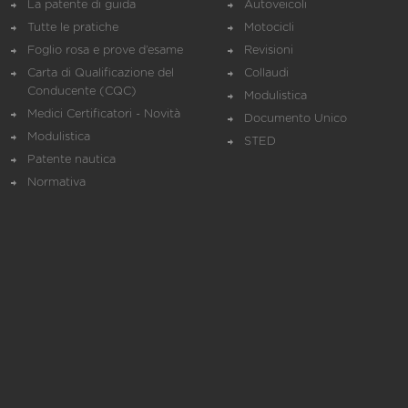
La patente di guida
Autoveicoli
Tutte le pratiche
Motocicli
Foglio rosa e prove d’esame
Revisioni
Carta di Qualificazione del
Collaudi
Conducente (CQC)
Modulistica
Medici Certificatori - Novità
Documento Unico
Modulistica
STED
Patente nautica
Normativa