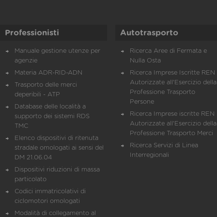
Professionisti
Autotrasporto
Manuale gestione utenze per
Ricerca Aree di Fermata e
agenzie
Nulla Osta
Materia ADR-RID-ADN
Ricerca Imprese Iscritte REN 
Autorizzate all'Esercizio della
Trasporto delle merci
Professione Trasporto
deperibili - ATP
Persone
Database delle località a
Ricerca Imprese iscritte REN 
supporto dei sistemi RDS
Autorizzate all'Esercizio della
TMC
Professione Trasporto Merci
Elenco dispositivi di ritenuta
Ricerca Servizi di Linea
stradale omologati ai sensi del
Interregionali
DM 21.06.04
Dispositivi riduzioni di massa
particolato
Codici immatricolativi di
ciclomotori omologati
Modalità di collegamento al