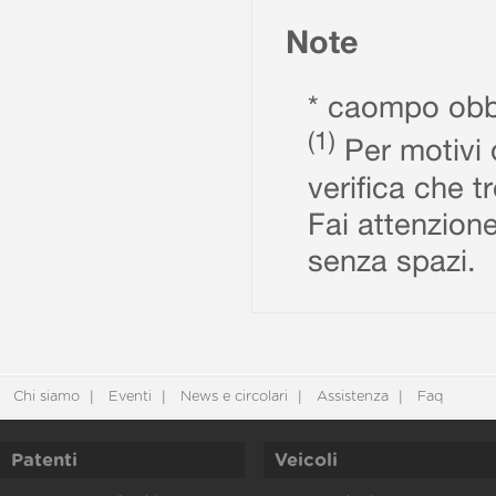
Note
* caompo obbl
(1)
Per motivi d
verifica che t
Fai attenzione
senza spazi.
Chi siamo
Eventi
News e circolari
Assistenza
Faq
Patenti
Veicoli