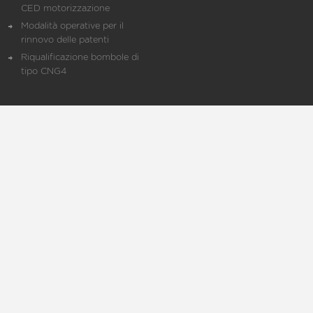
CED motorizzazione
Modalità operative per il
rinnovo delle patenti
Riqualificazione bombole di
tipo CNG4