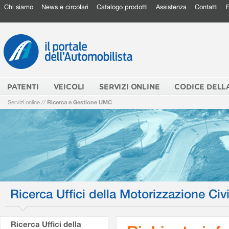
Chi siamo
News e circolari
Catalogo prodotti
Assistenza
Contatti
PATENTI
VEICOLI
SERVIZI ONLINE
CODICE DELL
Servizi online
//
Ricerca e Gestione UMC
Ricerca Uffici della Motorizzazione Civi
Ricerca Uffici della