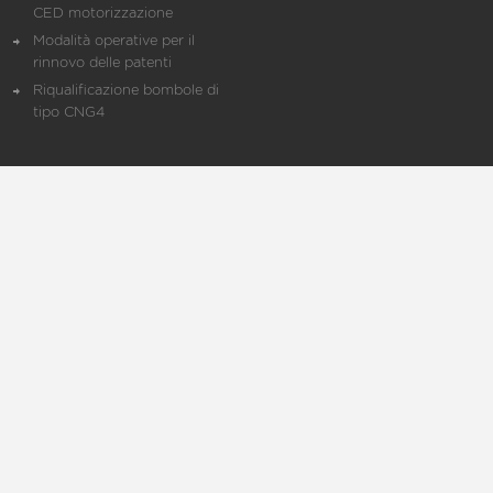
CED motorizzazione
Modalità operative per il
rinnovo delle patenti
Riqualificazione bombole di
tipo CNG4