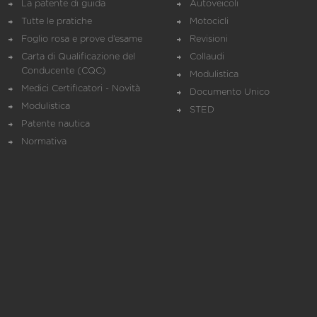
La patente di guida
Autoveicoli
Tutte le pratiche
Motocicli
Foglio rosa e prove d’esame
Revisioni
Carta di Qualificazione del
Collaudi
Conducente (CQC)
Modulistica
Medici Certificatori - Novità
Documento Unico
Modulistica
STED
Patente nautica
Normativa