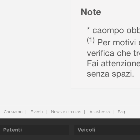
Note
* caompo obbl
(1)
Per motivi d
verifica che t
Fai attenzione
senza spazi.
Chi siamo
Eventi
News e circolari
Assistenza
Faq
Patenti
Veicoli