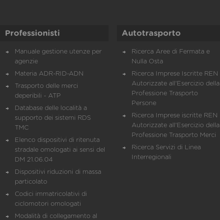
Professionisti
Autotrasporto
Manuale gestione utenze per
Ricerca Aree di Fermata e
agenzie
Nulla Osta
Materia ADR-RID-ADN
Ricerca Imprese Iscritte REN 
Autorizzate all'Esercizio della
Trasporto delle merci
Professione Trasporto
deperibili - ATP
Persone
Database delle località a
Ricerca Imprese iscritte REN 
supporto dei sistemi RDS
Autorizzate all'Esercizio della
TMC
Professione Trasporto Merci
Elenco dispositivi di ritenuta
Ricerca Servizi di Linea
stradale omologati ai sensi del
Interregionali
DM 21.06.04
Dispositivi riduzioni di massa
particolato
Codici immatricolativi di
ciclomotori omologati
Modalità di collegamento al