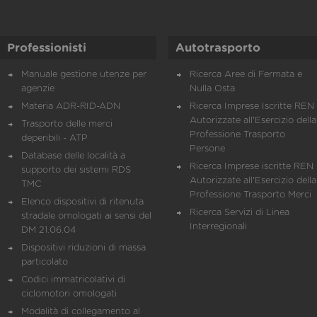
Professionisti
Autotrasporto
Manuale gestione utenze per
Ricerca Aree di Fermata e
agenzie
Nulla Osta
Materia ADR-RID-ADN
Ricerca Imprese Iscritte REN 
Autorizzate all'Esercizio della
Trasporto delle merci
Professione Trasporto
deperibili - ATP
Persone
Database delle località a
Ricerca Imprese iscritte REN 
supporto dei sistemi RDS
Autorizzate all'Esercizio della
TMC
Professione Trasporto Merci
Elenco dispositivi di ritenuta
Ricerca Servizi di Linea
stradale omologati ai sensi del
Interregionali
DM 21.06.04
Dispositivi riduzioni di massa
particolato
Codici immatricolativi di
ciclomotori omologati
Modalità di collegamento al