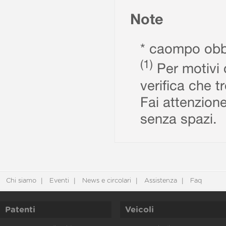
Note
* caompo obbl
(1)
Per motivi d
verifica che t
Fai attenzione
senza spazi.
Chi siamo
Eventi
News e circolari
Assistenza
Faq
Patenti
Veicoli