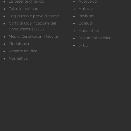
La patente di guida
Autoveicoli
Tutte le pratiche
Motocicli
Foglio rosa e prove d’esame
Revisioni
Carta di Qualificazione del
Collaudi
Conducente (CQC)
Modulistica
Medici Certificatori - Novità
Documento Unico
Modulistica
STED
Patente nautica
Normativa