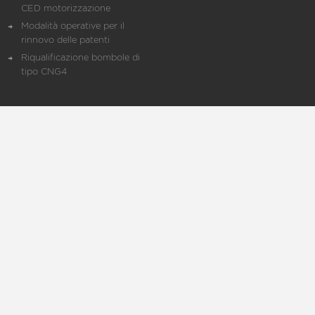
CED motorizzazione
Modalità operative per il
rinnovo delle patenti
Riqualificazione bombole di
tipo CNG4