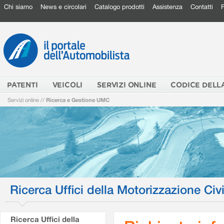
Chi siamo
News e circolari
Catalogo prodotti
Assistenza
Contatti
PATENTI
VEICOLI
SERVIZI ONLINE
CODICE DELL
Servizi online
//
Ricerca e Gestione UMC
Ricerca Uffici della Motorizzazione Civi
Ricerca Uffici della