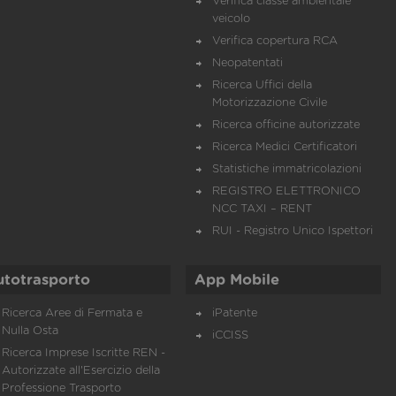
Verifica classe ambientale
veicolo
Verifica copertura RCA
Neopatentati
Ricerca Uffici della
Motorizzazione Civile
Ricerca officine autorizzate
Ricerca Medici Certificatori
Statistiche immatricolazioni
REGISTRO ELETTRONICO
NCC TAXI – RENT
RUI - Registro Unico Ispettori
utotrasporto
App Mobile
Ricerca Aree di Fermata e
iPatente
Nulla Osta
iCCISS
Ricerca Imprese Iscritte REN -
Autorizzate all'Esercizio della
Professione Trasporto