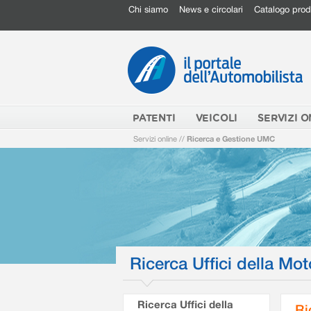
Chi siamo
News e circolari
Catalogo prod
PATENTI
VEICOLI
SERVIZI O
Servizi online
//
Ricerca e Gestione UMC
Ricerca Uffici della Mot
Ricerca Uffici della
Ri