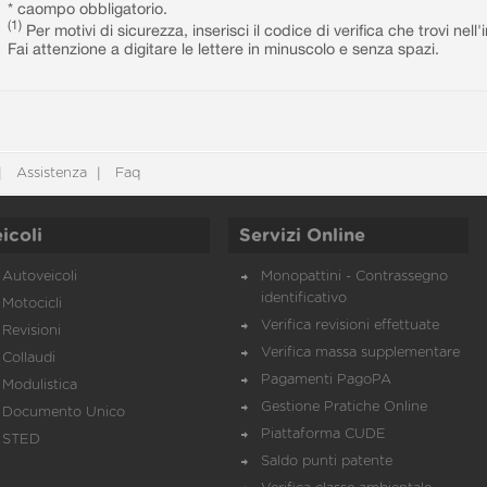
* caompo obbligatorio.
(1)
Per motivi di sicurezza, inserisci il codice di verifica che trovi nel
Fai attenzione a digitare le lettere in minuscolo e senza spazi.
Assistenza
Faq
icoli
Servizi Online
Autoveicoli
Monopattini - Contrassegno
identificativo
Motocicli
Verifica revisioni effettuate
Revisioni
Verifica massa supplementare
Collaudi
Pagamenti PagoPA
Modulistica
Gestione Pratiche Online
Documento Unico
Piattaforma CUDE
STED
Saldo punti patente