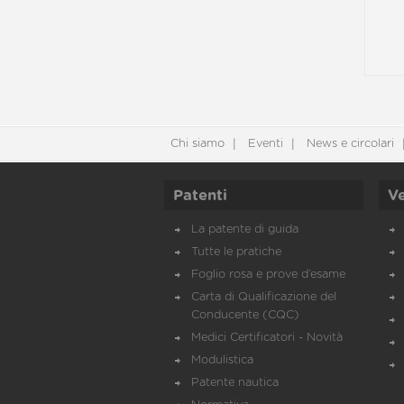
Chi siamo
Eventi
News e circolari
Patenti
Ve
La patente di guida
Tutte le pratiche
Foglio rosa e prove d’esame
Carta di Qualificazione del
Conducente (CQC)
Medici Certificatori - Novità
Modulistica
Patente nautica