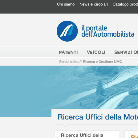
Chi siamo
News e circolari
Catalogo prod
PATENTI
VEICOLI
SERVIZI O
Servizi online
//
Ricerca e Gestione UMC
Ricerca Uffici della Mot
Ricerca Uffici della
Ri