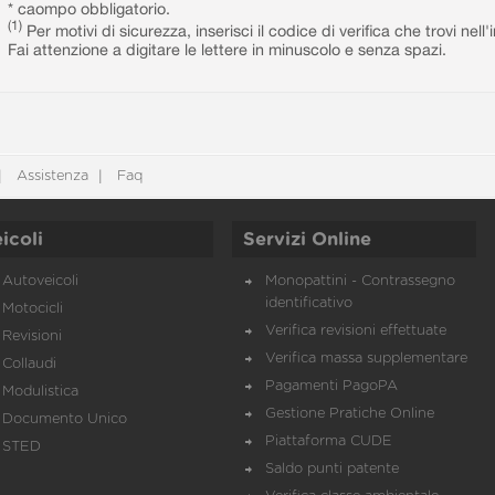
* caompo obbligatorio.
(1)
Per motivi di sicurezza, inserisci il codice di verifica che trovi nel
Fai attenzione a digitare le lettere in minuscolo e senza spazi.
Assistenza
Faq
icoli
Servizi Online
Autoveicoli
Monopattini - Contrassegno
identificativo
Motocicli
Verifica revisioni effettuate
Revisioni
Verifica massa supplementare
Collaudi
Pagamenti PagoPA
Modulistica
Gestione Pratiche Online
Documento Unico
Piattaforma CUDE
STED
Saldo punti patente