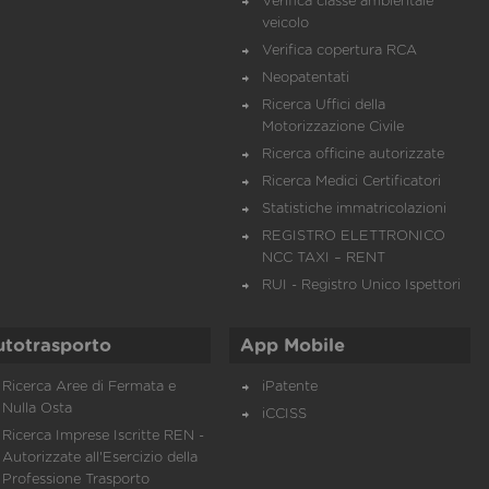
Verifica classe ambientale
veicolo
Verifica copertura RCA
Neopatentati
Ricerca Uffici della
Motorizzazione Civile
Ricerca officine autorizzate
Ricerca Medici Certificatori
Statistiche immatricolazioni
REGISTRO ELETTRONICO
NCC TAXI – RENT
RUI - Registro Unico Ispettori
utotrasporto
App Mobile
Ricerca Aree di Fermata e
iPatente
Nulla Osta
iCCISS
Ricerca Imprese Iscritte REN -
Autorizzate all'Esercizio della
Professione Trasporto