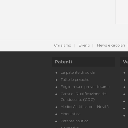
Chi siamo
Eventi
News e circolari
Patenti
Ve
La patente di guida
Tutte le pratiche
Foglio rosa e prove d’esame
Carta di Qualificazione del
Conducente (CQC)
Medici Certificatori - Novità
Modulistica
Patente nautica