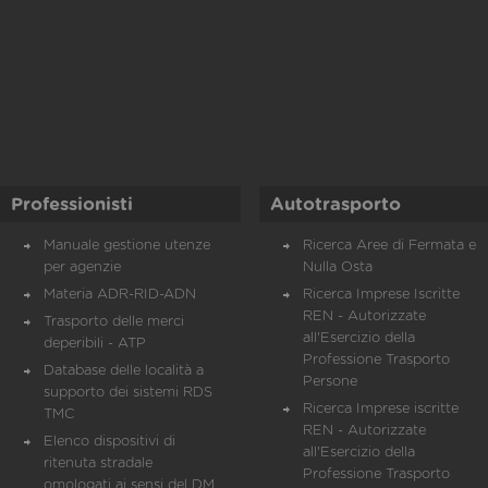
Professionisti
Autotrasporto
Manuale gestione utenze
Ricerca Aree di Fermata e
per agenzie
Nulla Osta
Materia ADR-RID-ADN
Ricerca Imprese Iscritte
REN - Autorizzate
Trasporto delle merci
all'Esercizio della
deperibili - ATP
Professione Trasporto
Database delle località a
Persone
supporto dei sistemi RDS
Ricerca Imprese iscritte
TMC
REN - Autorizzate
Elenco dispositivi di
all'Esercizio della
ritenuta stradale
Professione Trasporto
omologati ai sensi del DM