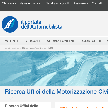
Chi siamo
News e circolari
Catalogo prodotti
Assistenza
Contatti
PATENTI
VEICOLI
SERVIZI ONLINE
CODICE DELL
Servizi online
//
Ricerca e Gestione UMC
Ricerca Uffici della Motorizzazione Civi
Ricerca Uffici della