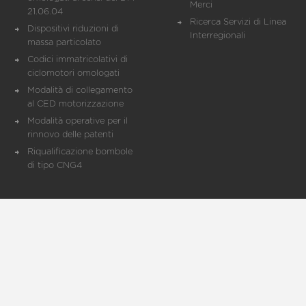
Merci
21.06.04
Ricerca Servizi di Linea
Dispositivi riduzioni di
Interregionali
massa particolato
Codici immatricolativi di
ciclomotori omologati
Modalità di collegamento
al CED motorizzazione
Modalità operative per il
rinnovo delle patenti
Riqualificazione bombole
di tipo CNG4