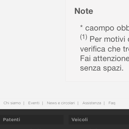
Note
* caompo obbl
(1)
Per motivi d
verifica che t
Fai attenzione
senza spazi.
Chi siamo
Eventi
News e circolari
Assistenza
Faq
Patenti
Veicoli