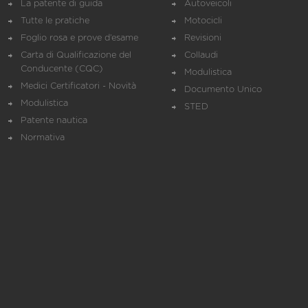
La patente di guida
Autoveicoli
Tutte le pratiche
Motocicli
Foglio rosa e prove d’esame
Revisioni
Carta di Qualificazione del
Collaudi
Conducente (CQC)
Modulistica
Medici Certificatori - Novità
Documento Unico
Modulistica
STED
Patente nautica
Normativa