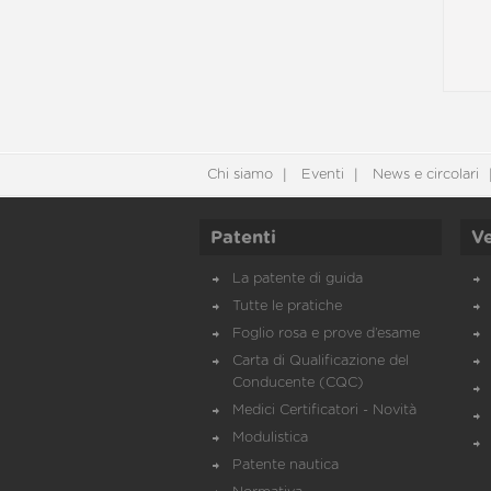
Chi siamo
Eventi
News e circolari
Patenti
Ve
La patente di guida
Tutte le pratiche
Foglio rosa e prove d’esame
Carta di Qualificazione del
Conducente (CQC)
Medici Certificatori - Novità
Modulistica
Patente nautica