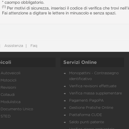
* caompo obbligatorio.
(1)
Per motivi di sicurezza, inserisci il codice di verifica che trovi nel
Fai attenzione a digitare le lettere in minuscolo e senza spazi.
Assistenza
Faq
icoli
Servizi Online
Autoveicoli
Monopattini - Contrassegno
identificativo
Motocicli
Verifica revisioni effettuate
Revisioni
Verifica massa supplementare
Collaudi
Pagamenti PagoPA
Modulistica
Gestione Pratiche Online
Documento Unico
Piattaforma CUDE
STED
Saldo punti patente