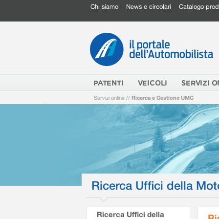
Chi siamo
News e circolari
Catalogo prod
PATENTI
VEICOLI
SERVIZI O
Servizi online
//
Ricerca e Gestione UMC
Ricerca Uffici della Mot
Ricerca Uffici della
Ri