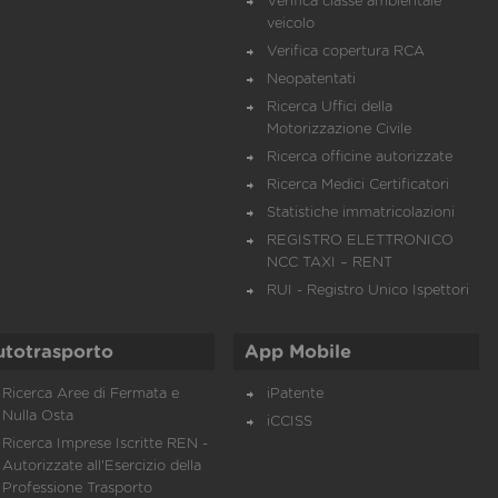
Verifica classe ambientale
veicolo
Verifica copertura RCA
Neopatentati
Ricerca Uffici della
Motorizzazione Civile
Ricerca officine autorizzate
Ricerca Medici Certificatori
Statistiche immatricolazioni
REGISTRO ELETTRONICO
NCC TAXI – RENT
RUI - Registro Unico Ispettori
utotrasporto
App Mobile
Ricerca Aree di Fermata e
iPatente
Nulla Osta
iCCISS
Ricerca Imprese Iscritte REN -
Autorizzate all'Esercizio della
Professione Trasporto