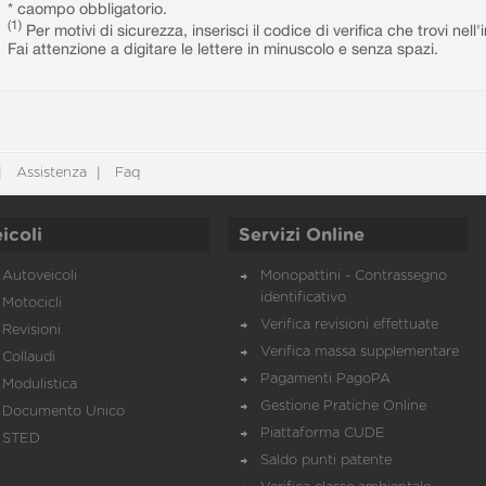
* caompo obbligatorio.
(1)
Per motivi di sicurezza, inserisci il codice di verifica che trovi nel
Fai attenzione a digitare le lettere in minuscolo e senza spazi.
Assistenza
Faq
icoli
Servizi Online
Autoveicoli
Monopattini - Contrassegno
identificativo
Motocicli
Verifica revisioni effettuate
Revisioni
Verifica massa supplementare
Collaudi
Pagamenti PagoPA
Modulistica
Gestione Pratiche Online
Documento Unico
Piattaforma CUDE
STED
Saldo punti patente