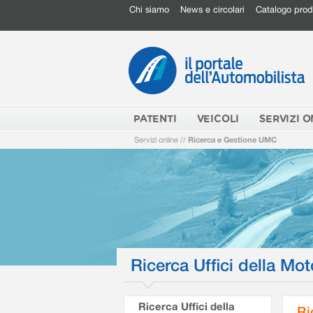
Chi siamo
News e circolari
Catalogo prod
PATENTI
VEICOLI
SERVIZI O
Servizi online
//
Ricerca e Gestione UMC
Ricerca Uffici della Mot
Ricerca Uffici della
Ri