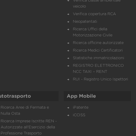
Verifica classe ambientale
veicolo
Verifica copertura RCA
Neopatentati
Ricerca Uffici della
Motorizzazione Civile
Ricerca officine autorizzate
Ricerca Medici Certificatori
Statistiche immatricolazioni
REGISTRO ELETTRONICO
NCC TAXI – RENT
RUI - Registro Unico Ispettori
utotrasporto
App Mobile
Ricerca Aree di Fermata e
iPatente
Nulla Osta
iCCISS
Ricerca Imprese Iscritte REN -
Autorizzate all'Esercizio della
Professione Trasporto