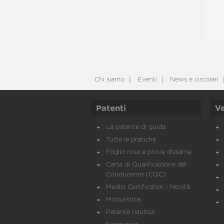
Chi siamo
Eventi
News e circolari
Patenti
Ve
La patente di guida
Tutte le pratiche
Foglio rosa e prove d’esame
Carta di Qualificazione del
Conducente (CQC)
Medici Certificatori - Novità
Modulistica
Patente nautica