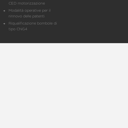
CED motorizzazione
Modalità operative per il
rinnovo delle patenti
Riqualificazione bombole di
tipo CNG4