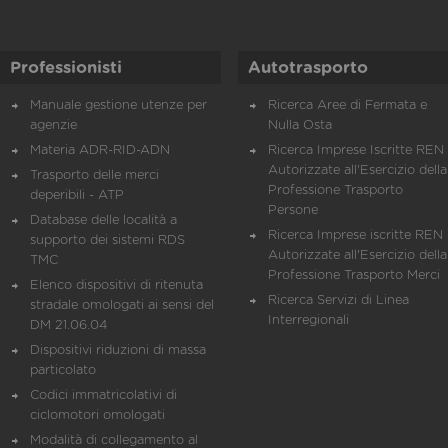
Professionisti
Autotrasporto
Manuale gestione utenze per
Ricerca Aree di Fermata e
agenzie
Nulla Osta
Materia ADR-RID-ADN
Ricerca Imprese Iscritte REN 
Autorizzate all'Esercizio della
Trasporto delle merci
Professione Trasporto
deperibili - ATP
Persone
Database delle località a
Ricerca Imprese iscritte REN 
supporto dei sistemi RDS
Autorizzate all'Esercizio della
TMC
Professione Trasporto Merci
Elenco dispositivi di ritenuta
Ricerca Servizi di Linea
stradale omologati ai sensi del
Interregionali
DM 21.06.04
Dispositivi riduzioni di massa
particolato
Codici immatricolativi di
ciclomotori omologati
Modalità di collegamento al