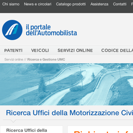
Chi siamo
News e circolari
Catalogo prodotti
Assistenza
Contatti
PATENTI
VEICOLI
SERVIZI ONLINE
CODICE DELL
Servizi online
//
Ricerca e Gestione UMC
Ricerca Uffici della Motorizzazione Civi
Ricerca Uffici della