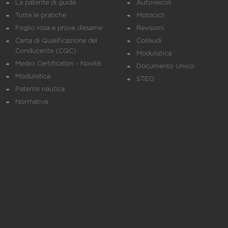
La patente di guida
Autoveicoli
Tutte le pratiche
Motocicli
Foglio rosa e prove d’esame
Revisioni
Carta di Qualificazione del
Collaudi
Conducente (CQC)
Modulistica
Medici Certificatori - Novità
Documento Unico
Modulistica
STED
Patente nautica
Normativa