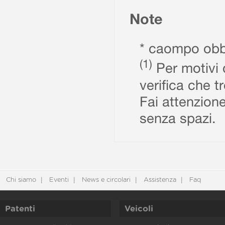
Note
* caompo obbl
(1)
Per motivi d
verifica che t
Fai attenzione
senza spazi.
Chi siamo
Eventi
News e circolari
Assistenza
Faq
Patenti
Veicoli