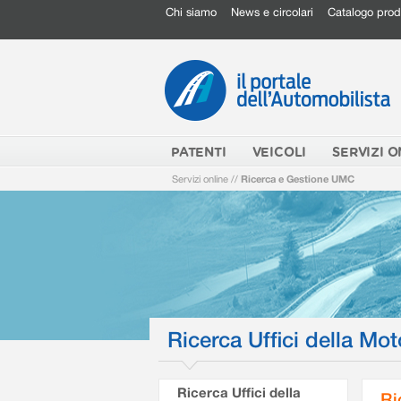
Chi siamo
News e circolari
Catalogo prod
PATENTI
VEICOLI
SERVIZI O
Servizi online
//
Ricerca e Gestione UMC
Ricerca Uffici della Mot
Ricerca Uffici della
Ri