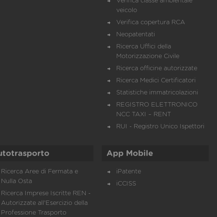
Verifica classe ambientale
veicolo
Verifica copertura RCA
Neopatentati
Ricerca Uffici della
Motorizzazione Civile
Ricerca officine autorizzate
Ricerca Medici Certificatori
Statistiche immatricolazioni
REGISTRO ELETTRONICO
NCC TAXI – RENT
RUI - Registro Unico Ispettori
utotrasporto
App Mobile
Ricerca Aree di Fermata e
iPatente
Nulla Osta
iCCISS
Ricerca Imprese Iscritte REN -
Autorizzate all'Esercizio della
Professione Trasporto