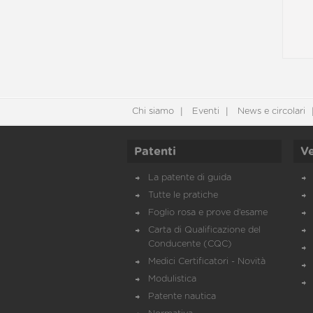
Chi siamo
Eventi
News e circolari
Patenti
Ve
La patente di guida
Tutte le pratiche
Foglio rosa e prove d’esame
Carta di Qualificazione del
Conducente (CQC)
Medici Certificatori - Novità
Modulistica
Patente nautica