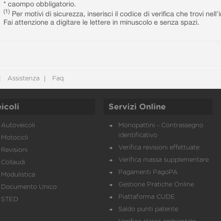
* caompo obbligatorio.
(1)
Per motivi di sicurezza, inserisci il codice di verifica che trovi nel
Fai attenzione a digitare le lettere in minuscolo e senza spazi.
Assistenza
Faq
icoli
Servizi Online
Autoveicoli
Monopattini - Contrassegno
identificativo
Motocicli
Verifica revisioni effettuate
Revisioni
Verifica massa supplementare
Collaudi
Pagamenti PagoPA
Modulistica
Gestione Pratiche Online
Documento Unico
Piattaforma CUDE
STED
Saldo punti patente