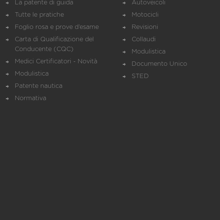
La patente di guida
Autoveicoli
Tutte le pratiche
Motocicli
Foglio rosa e prove d’esame
Revisioni
Carta di Qualificazione del
Collaudi
Conducente (CQC)
Modulistica
Medici Certificatori - Novità
Documento Unico
Modulistica
STED
Patente nautica
Normativa