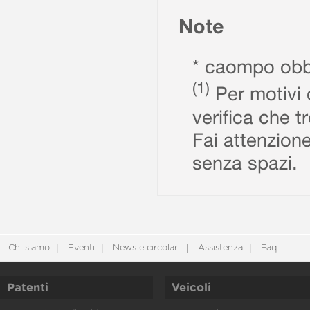
Note
* caompo obbl
(1)
Per motivi d
verifica che t
Fai attenzione
senza spazi.
Chi siamo
Eventi
News e circolari
Assistenza
Faq
Patenti
Veicoli