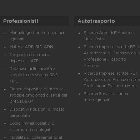
Professionisti
Autotrasporto
Manuale gestione utenze per
Ricerca Aree di Fermata e
agenzie
Nulla Osta
Materia ADR-RID-ADN
Ricerca Imprese Iscritte REN 
Autorizzate all'Esercizio della
Trasporto delle merci
Professione Trasporto
deperibili - ATP
Persone
Database delle località a
Ricerca Imprese iscritte REN 
supporto dei sistemi RDS
Autorizzate all'Esercizio della
TMC
Professione Trasporto Merci
Elenco dispositivi di ritenuta
Ricerca Servizi di Linea
stradale omologati ai sensi del
Interregionali
DM 21.06.04
Dispositivi riduzioni di massa
particolato
Codici immatricolativi di
ciclomotori omologati
Modalità di collegamento al