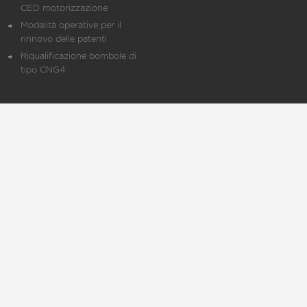
CED motorizzazione
Modalità operative per il
rinnovo delle patenti
Riqualificazione bombole di
tipo CNG4