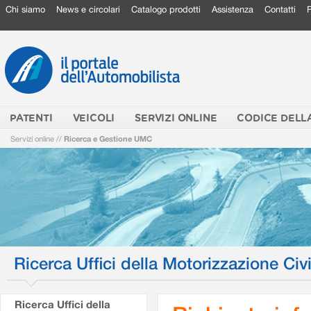
Chi siamo
News e circolari
Catalogo prodotti
Assistenza
Contatti
PATENTI
VEICOLI
SERVIZI ONLINE
CODICE DELL
Servizi online
//
Ricerca e Gestione UMC
Ricerca Uffici della Motorizzazione Civi
Ricerca Uffici della