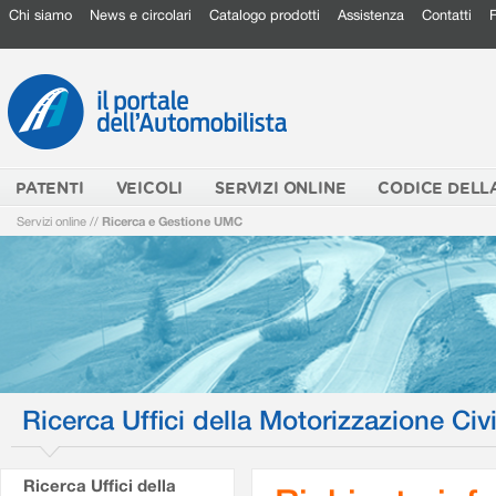
Chi siamo
News e circolari
Catalogo prodotti
Assistenza
Contatti
PATENTI
VEICOLI
SERVIZI ONLINE
CODICE DELL
Servizi online
//
Ricerca e Gestione UMC
Ricerca Uffici della Motorizzazione Civi
Ricerca Uffici della