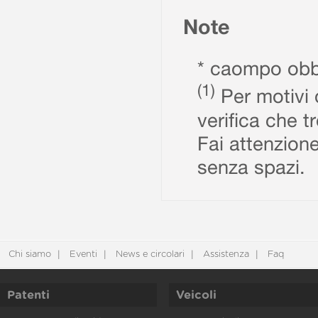
Note
* caompo obbl
(1)
Per motivi d
verifica che t
Fai attenzione
senza spazi.
Chi siamo
Eventi
News e circolari
Assistenza
Faq
Patenti
Veicoli