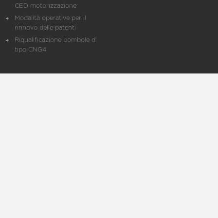
CED motorizzazione
Modalità operative per il
rinnovo delle patenti
Riqualificazione bombole di
tipo CNG4