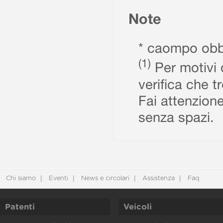
Note
* caompo obbl
(1)
Per motivi d
verifica che t
Fai attenzione
senza spazi.
Chi siamo
Eventi
News e circolari
Assistenza
Faq
Patenti
Veicoli