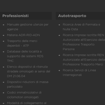
Professionisti
Autotrasporto
Manuale gestione utenze per
Ricerca Aree di Fermata e
agenzie
Nulla Osta
Materia ADR-RID-ADN
Ricerca Imprese Iscritte REN 
Autorizzate all'Esercizio della
Trasporto delle merci
Professione Trasporto
deperibili - ATP
Persone
Database delle località a
Ricerca Imprese iscritte REN 
supporto dei sistemi RDS
Autorizzate all'Esercizio della
TMC
Professione Trasporto Merci
Elenco dispositivi di ritenuta
Ricerca Servizi di Linea
stradale omologati ai sensi del
Interregionali
DM 21.06.04
Dispositivi riduzioni di massa
particolato
Codici immatricolativi di
ciclomotori omologati
Modalità di collegamento al