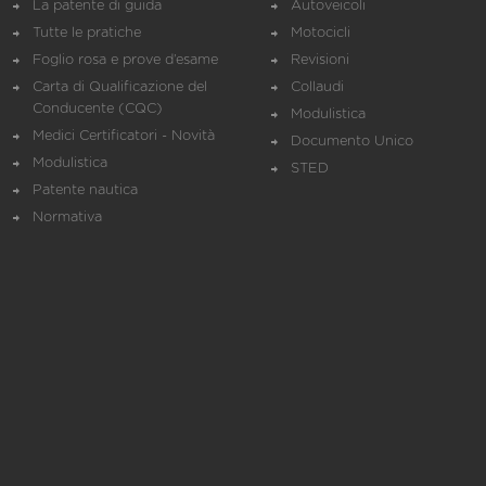
La patente di guida
Autoveicoli
Tutte le pratiche
Motocicli
Foglio rosa e prove d’esame
Revisioni
Carta di Qualificazione del
Collaudi
Conducente (CQC)
Modulistica
Medici Certificatori - Novità
Documento Unico
Modulistica
STED
Patente nautica
Normativa