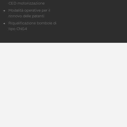
CED motorizzazione
Modalità operative per il
rinnovo delle patenti
Riqualificazione bombole di
tipo CNG4