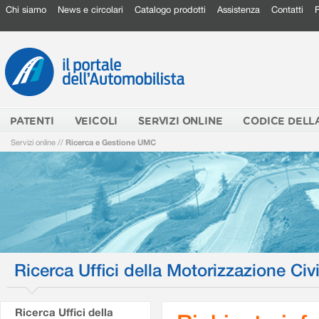
Chi siamo
News e circolari
Catalogo prodotti
Assistenza
Contatti
PATENTI
VEICOLI
SERVIZI ONLINE
CODICE DELL
Servizi online
//
Ricerca e Gestione UMC
Ricerca Uffici della Motorizzazione Civi
Ricerca Uffici della