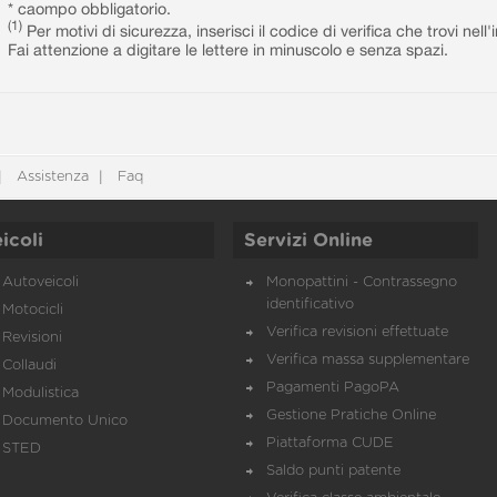
* caompo obbligatorio.
(1)
Per motivi di sicurezza, inserisci il codice di verifica che trovi nel
Fai attenzione a digitare le lettere in minuscolo e senza spazi.
Assistenza
Faq
icoli
Servizi Online
Autoveicoli
Monopattini - Contrassegno
identificativo
Motocicli
Verifica revisioni effettuate
Revisioni
Verifica massa supplementare
Collaudi
Pagamenti PagoPA
Modulistica
Gestione Pratiche Online
Documento Unico
Piattaforma CUDE
STED
Saldo punti patente