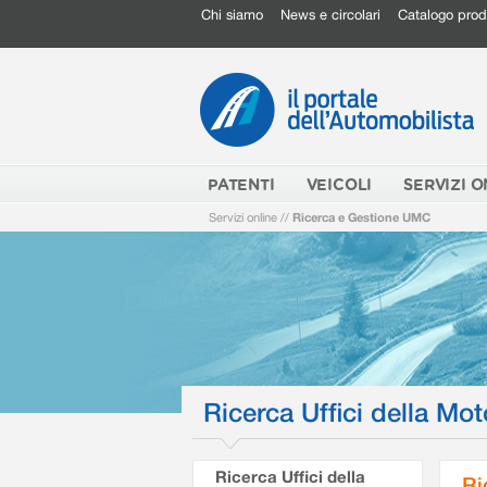
Chi siamo
News e circolari
Catalogo prod
PATENTI
VEICOLI
SERVIZI O
Servizi online
//
Ricerca e Gestione UMC
Ricerca Uffici della Mot
Ricerca Uffici della
Ri