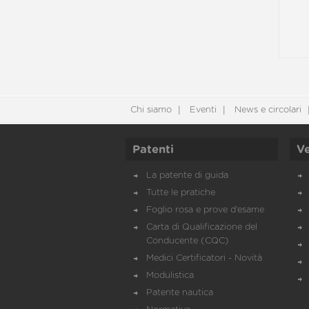
Chi siamo
Eventi
News e circolari
Patenti
Ve
La patente di guida
Tutte le pratiche
Foglio rosa e prove d’esame
Carta di Qualificazione del
Conducente (CQC)
Medici Certificatori - Novità
Modulistica
Patente nautica