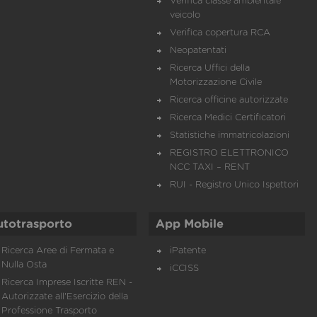
Verifica classe ambientale
veicolo
Verifica copertura RCA
Neopatentati
Ricerca Uffici della
Motorizzazione Civile
Ricerca officine autorizzate
Ricerca Medici Certificatori
Statistiche immatricolazioni
REGISTRO ELETTRONICO
NCC TAXI – RENT
RUI - Registro Unico Ispettori
utotrasporto
App Mobile
Ricerca Aree di Fermata e
iPatente
Nulla Osta
iCCISS
Ricerca Imprese Iscritte REN -
Autorizzate all'Esercizio della
Professione Trasporto