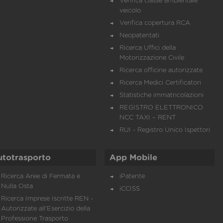
Verifica classe ambientale
veicolo
Verifica copertura RCA
Neopatentati
Ricerca Uffici della
Motorizzazione Civile
Ricerca officine autorizzate
Ricerca Medici Certificatori
Statistiche immatricolazioni
REGISTRO ELETTRONICO
NCC TAXI – RENT
RUI - Registro Unico Ispettori
utotrasporto
App Mobile
Ricerca Aree di Fermata e
iPatente
Nulla Osta
iCCISS
Ricerca Imprese Iscritte REN -
Autorizzate all'Esercizio della
Professione Trasporto