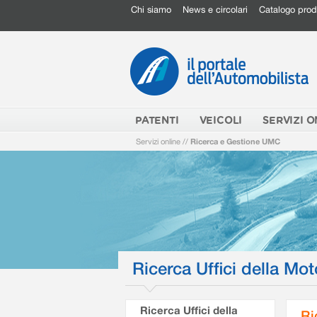
Chi siamo
News e circolari
Catalogo prod
PATENTI
VEICOLI
SERVIZI O
Servizi online
//
Ricerca e Gestione UMC
Ricerca Uffici della Mot
Ricerca Uffici della
Ri