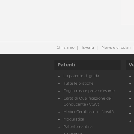
Chi siamo
Eventi
News e circolari
Patenti
Ve
La patente di guida
Tutte le pratiche
Foglio rosa e prove d’esame
Carta di Qualificazione del
Conducente (CQC)
Medici Certificatori - Novità
Modulistica
Patente nautica