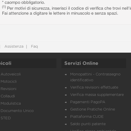
* caompo obbligatorio.
(1)
Per motivi di sicurezza, inserisci il codice di verifica che trovi nel
Fai attenzione a digitare le lettere in minuscolo e senza spazi.
Assistenza
Faq
icoli
Servizi Online
Autoveicoli
Monopattini - Contrassegno
identificativo
Motocicli
Verifica revisioni effettuate
Revisioni
Verifica massa supplementare
Collaudi
Pagamenti PagoPA
Modulistica
Gestione Pratiche Online
Documento Unico
Piattaforma CUDE
STED
Saldo punti patente