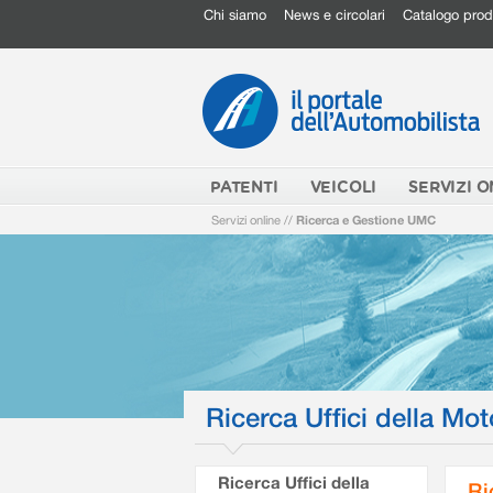
Chi siamo
News e circolari
Catalogo prod
PATENTI
VEICOLI
SERVIZI O
Servizi online
//
Ricerca e Gestione UMC
Ricerca Uffici della Mot
Ricerca Uffici della
Ri