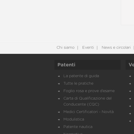
Chi siamo
Eventi
News e circolari
Patenti
Ve
La patente di guida
Tutte le pratiche
Foglio rosa e prove d’esame
Carta di Qualificazione del
Conducente (CQC)
Medici Certificatori - Novità
Modulistica
Patente nautica