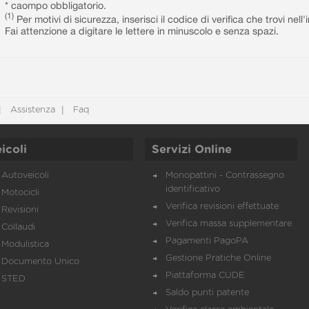
* caompo obbligatorio.
(1)
Per motivi di sicurezza, inserisci il codice di verifica che trovi nel
Fai attenzione a digitare le lettere in minuscolo e senza spazi.
Assistenza
Faq
icoli
Servizi Online
Autoveicoli
Monopattini - Contrassegno
identificativo
Motocicli
Verifica revisioni effettuate
Revisioni
Verifica massa supplementare
Collaudi
Pagamenti PagoPA
Modulistica
Gestione Pratiche Online
Documento Unico
Piattaforma CUDE
STED
Saldo punti patente