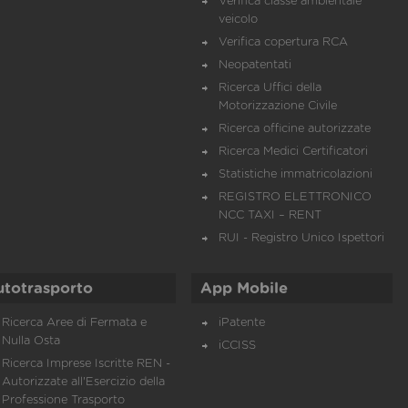
Verifica classe ambientale
veicolo
Verifica copertura RCA
Neopatentati
Ricerca Uffici della
Motorizzazione Civile
Ricerca officine autorizzate
Ricerca Medici Certificatori
Statistiche immatricolazioni
REGISTRO ELETTRONICO
NCC TAXI – RENT
RUI - Registro Unico Ispettori
utotrasporto
App Mobile
Ricerca Aree di Fermata e
iPatente
Nulla Osta
iCCISS
Ricerca Imprese Iscritte REN -
Autorizzate all'Esercizio della
Professione Trasporto