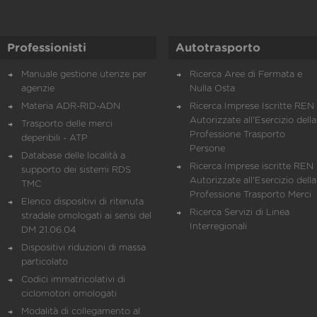
Professionisti
Autotrasporto
Manuale gestione utenze per
Ricerca Aree di Fermata e
agenzie
Nulla Osta
Materia ADR-RID-ADN
Ricerca Imprese Iscritte REN 
Autorizzate all'Esercizio della
Trasporto delle merci
Professione Trasporto
deperibili - ATP
Persone
Database delle località a
Ricerca Imprese iscritte REN 
supporto dei sistemi RDS
Autorizzate all'Esercizio della
TMC
Professione Trasporto Merci
Elenco dispositivi di ritenuta
Ricerca Servizi di Linea
stradale omologati ai sensi del
Interregionali
DM 21.06.04
Dispositivi riduzioni di massa
particolato
Codici immatricolativi di
ciclomotori omologati
Modalità di collegamento al