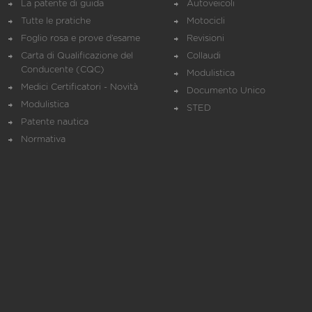
La patente di guida
Autoveicoli
Tutte le pratiche
Motocicli
Foglio rosa e prove d’esame
Revisioni
Carta di Qualificazione del
Collaudi
Conducente (CQC)
Modulistica
Medici Certificatori - Novità
Documento Unico
Modulistica
STED
Patente nautica
Normativa