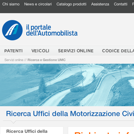
Chi siamo
News e circolari
Catalogo prodotti
Assistenza
Contatti
PATENTI
VEICOLI
SERVIZI ONLINE
CODICE DELL
Servizi online
//
Ricerca e Gestione UMC
Ricerca Uffici della Motorizzazione Civi
Ricerca Uffici della