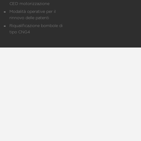
CED motorizzazione
Modalità operative per il
rinnovo delle patenti
Riqualificazione bombole di
tipo CNG4