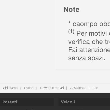
Note
* caompo obbl
(1)
Per motivi d
verifica che t
Fai attenzione
senza spazi.
Chi siamo
Eventi
News e circolari
Assistenza
Faq
Patenti
Veicoli