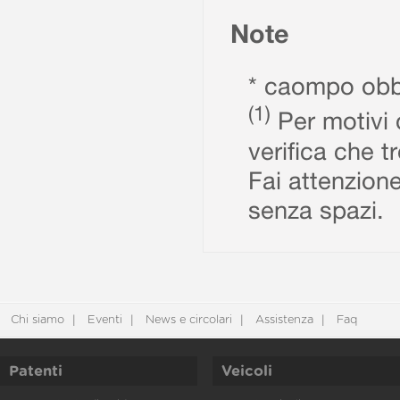
Note
* caompo obbl
(1)
Per motivi d
verifica che t
Fai attenzione
senza spazi.
Chi siamo
Eventi
News e circolari
Assistenza
Faq
Patenti
Veicoli