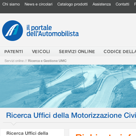
Chi siamo
News e circolari
Catalogo prodotti
Assistenza
Contatti
PATENTI
VEICOLI
SERVIZI ONLINE
CODICE DELL
Servizi online
//
Ricerca e Gestione UMC
Ricerca Uffici della Motorizzazione Civi
Ricerca Uffici della