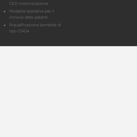
CED motorizzazione
Modalità operative per il
rinnovo delle patenti
Riqualificazione bombole di
tipo CNG4