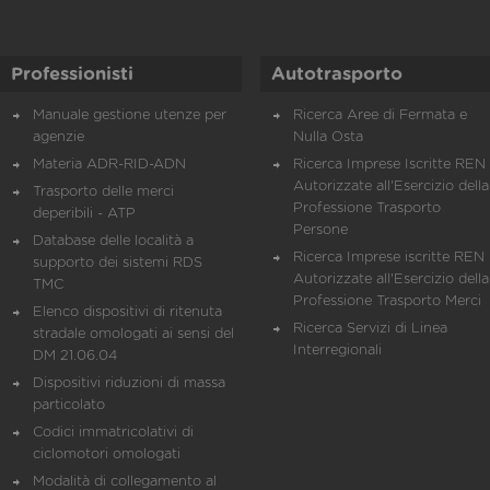
Professionisti
Autotrasporto
Manuale gestione utenze per
Ricerca Aree di Fermata e
agenzie
Nulla Osta
Materia ADR-RID-ADN
Ricerca Imprese Iscritte REN 
Autorizzate all'Esercizio della
Trasporto delle merci
Professione Trasporto
deperibili - ATP
Persone
Database delle località a
Ricerca Imprese iscritte REN 
supporto dei sistemi RDS
Autorizzate all'Esercizio della
TMC
Professione Trasporto Merci
Elenco dispositivi di ritenuta
Ricerca Servizi di Linea
stradale omologati ai sensi del
Interregionali
DM 21.06.04
Dispositivi riduzioni di massa
particolato
Codici immatricolativi di
ciclomotori omologati
Modalità di collegamento al