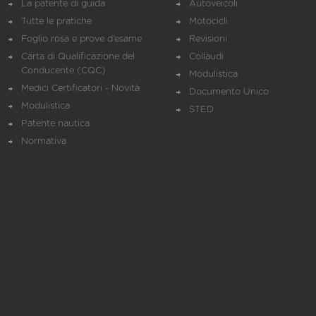
La patente di guida
Autoveicoli
Tutte le pratiche
Motocicli
Foglio rosa e prove d’esame
Revisioni
Carta di Qualificazione del
Collaudi
Conducente (CQC)
Modulistica
Medici Certificatori - Novità
Documento Unico
Modulistica
STED
Patente nautica
Normativa