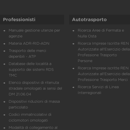
Professionisti
Autotrasporto
Manuale gestione utenze per
Ricerca Aree di Fermata e
agenzie
Nulla Osta
Materia ADR-RID-ADN
Ricerca Imprese Iscritte REN 
Autorizzate all'Esercizio della
Trasporto delle merci
Professione Trasporto
deperibili - ATP
Persone
Database delle località a
Ricerca Imprese iscritte REN 
supporto dei sistemi RDS
Autorizzate all'Esercizio della
TMC
Professione Trasporto Merci
Elenco dispositivi di ritenuta
Ricerca Servizi di Linea
stradale omologati ai sensi del
Interregionali
DM 21.06.04
Dispositivi riduzioni di massa
particolato
Codici immatricolativi di
ciclomotori omologati
Modalità di collegamento al