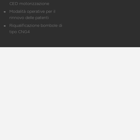
CED motorizzazione
Modalità operative per il
rinnovo delle patenti
Riqualificazione bombole di
tipo CNG4