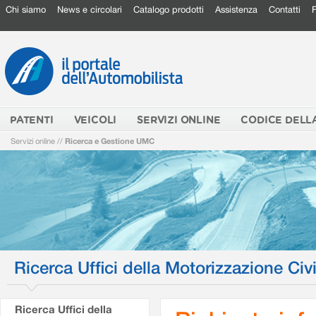
Chi siamo
News e circolari
Catalogo prodotti
Assistenza
Contatti
PATENTI
VEICOLI
SERVIZI ONLINE
CODICE DELL
Servizi online
//
Ricerca e Gestione UMC
Ricerca Uffici della Motorizzazione Civi
Ricerca Uffici della