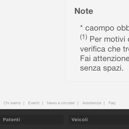
Note
* caompo obbl
(1)
Per motivi d
verifica che t
Fai attenzione
senza spazi.
Chi siamo
Eventi
News e circolari
Assistenza
Faq
Patenti
Veicoli