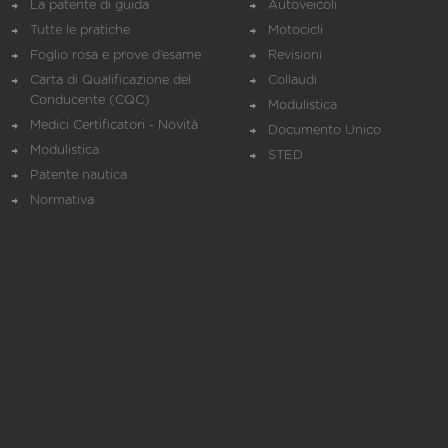
La patente di guida
Autoveicoli
Tutte le pratiche
Motocicli
Foglio rosa e prove d’esame
Revisioni
Carta di Qualificazione del
Collaudi
Conducente (CQC)
Modulistica
Medici Certificatori - Novità
Documento Unico
Modulistica
STED
Patente nautica
Normativa