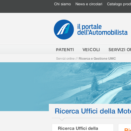
Chi siamo
News e circolari
Catalogo prod
PATENTI
VEICOLI
SERVIZI O
Servizi online
//
Ricerca e Gestione UMC
Ricerca Uffici della Mot
Ricerca Uffici della
Ri