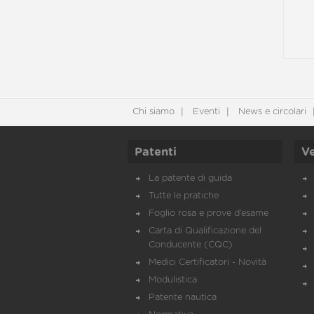
Chi siamo
Eventi
News e circolari
Patenti
Ve
La patente di guida
Tutte le pratiche
Foglio rosa e prove d’esame
Carta di Qualificazione del
Conducente (CQC)
Medici Certificatori - Novità
Modulistica
Patente nautica