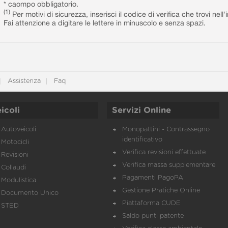
* caompo obbligatorio.
(1)
Per motivi di sicurezza, inserisci il codice di verifica che trovi nel
Fai attenzione a digitare le lettere in minuscolo e senza spazi.
Assistenza
Faq
icoli
Servizi Online
Autoveicoli
Monopattini - Contrassegno
identificativo
Motocicli
Verifica revisioni effettuate
Revisioni
Verifica massa supplementare
Collaudi
Pagamenti PagoPA
Modulistica
Gestione Pratiche Online
Documento Unico
Piattaforma CUDE
STED
Saldo punti patente