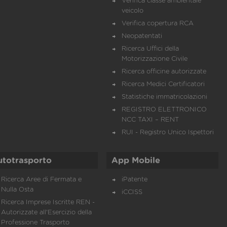
Verifica classe ambientale
veicolo
Verifica copertura RCA
Neopatentati
Ricerca Uffici della
Motorizzazione Civile
Ricerca officine autorizzate
Ricerca Medici Certificatori
Statistiche immatricolazioni
REGISTRO ELETTRONICO
NCC TAXI – RENT
RUI - Registro Unico Ispettori
utotrasporto
App Mobile
Ricerca Aree di Fermata e
iPatente
Nulla Osta
iCCISS
Ricerca Imprese Iscritte REN -
Autorizzate all'Esercizio della
Professione Trasporto