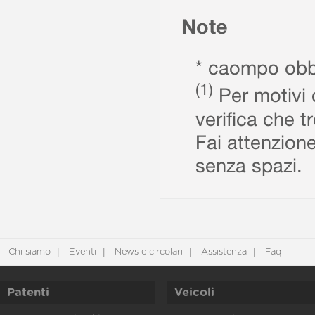
Note
* caompo obbl
(1)
Per motivi d
verifica che t
Fai attenzione
senza spazi.
Chi siamo
Eventi
News e circolari
Assistenza
Faq
Patenti
Veicoli