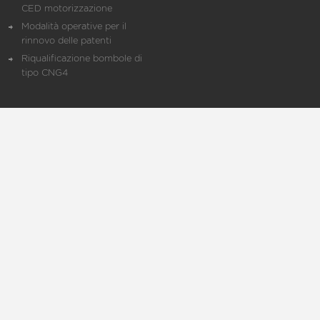
CED motorizzazione
Modalità operative per il
rinnovo delle patenti
Riqualificazione bombole di
tipo CNG4