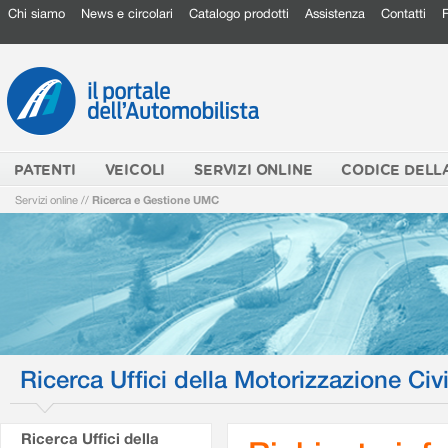
Chi siamo
News e circolari
Catalogo prodotti
Assistenza
Contatti
PATENTI
VEICOLI
SERVIZI ONLINE
CODICE DELL
Servizi online
//
Ricerca e Gestione UMC
Ricerca Uffici della Motorizzazione Civi
Ricerca Uffici della