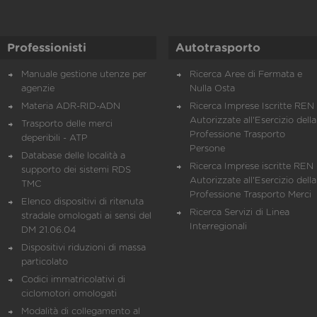
Professionisti
Autotrasporto
Manuale gestione utenze per
Ricerca Aree di Fermata e
agenzie
Nulla Osta
Materia ADR-RID-ADN
Ricerca Imprese Iscritte REN 
Autorizzate all'Esercizio della
Trasporto delle merci
Professione Trasporto
deperibili - ATP
Persone
Database delle località a
Ricerca Imprese iscritte REN 
supporto dei sistemi RDS
Autorizzate all'Esercizio della
TMC
Professione Trasporto Merci
Elenco dispositivi di ritenuta
Ricerca Servizi di Linea
stradale omologati ai sensi del
Interregionali
DM 21.06.04
Dispositivi riduzioni di massa
particolato
Codici immatricolativi di
ciclomotori omologati
Modalità di collegamento al