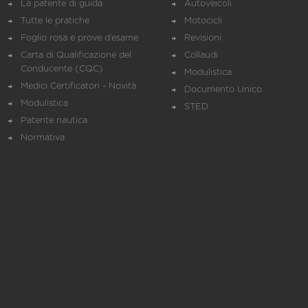
La patente di guida
Autoveicoli
Tutte le pratiche
Motocicli
Foglio rosa e prove d’esame
Revisioni
Carta di Qualificazione del
Collaudi
Conducente (CQC)
Modulistica
Medici Certificatori - Novità
Documento Unico
Modulistica
STED
Patente nautica
Normativa