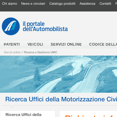
Chi siamo
News e circolari
Catalogo prodotti
Assistenza
Contatti
PATENTI
VEICOLI
SERVIZI ONLINE
CODICE DELL
Servizi online
//
Ricerca e Gestione UMC
Ricerca Uffici della Motorizzazione Civi
Ricerca Uffici della