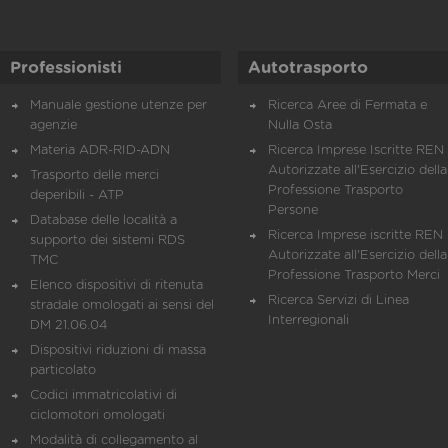
Professionisti
Autotrasporto
Manuale gestione utenze per
Ricerca Aree di Fermata e
agenzie
Nulla Osta
Materia ADR-RID-ADN
Ricerca Imprese Iscritte REN 
Autorizzate all'Esercizio della
Trasporto delle merci
Professione Trasporto
deperibili - ATP
Persone
Database delle località a
Ricerca Imprese iscritte REN 
supporto dei sistemi RDS
Autorizzate all'Esercizio della
TMC
Professione Trasporto Merci
Elenco dispositivi di ritenuta
Ricerca Servizi di Linea
stradale omologati ai sensi del
Interregionali
DM 21.06.04
Dispositivi riduzioni di massa
particolato
Codici immatricolativi di
ciclomotori omologati
Modalità di collegamento al