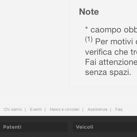
Note
* caompo obbl
(1)
Per motivi d
verifica che t
Fai attenzione
senza spazi.
Chi siamo
Eventi
News e circolari
Assistenza
Faq
Patenti
Veicoli