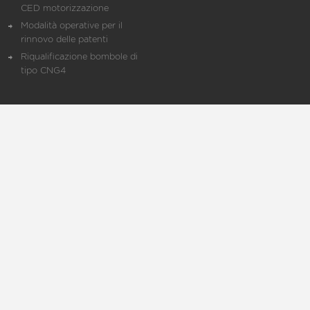
CED motorizzazione
Modalità operative per il
rinnovo delle patenti
Riqualificazione bombole di
tipo CNG4