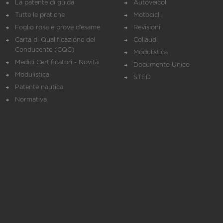
La patente di guida
Autoveicoli
Tutte le pratiche
Motocicli
Foglio rosa e prove d’esame
Revisioni
Carta di Qualificazione del
Collaudi
Conducente (CQC)
Modulistica
Medici Certificatori - Novità
Documento Unico
Modulistica
STED
Patente nautica
Normativa