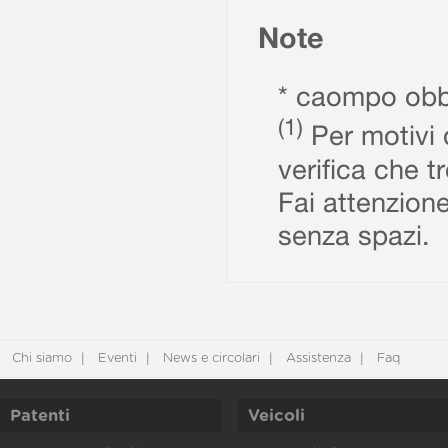
Note
* caompo obbl
(1)
Per motivi d
verifica che t
Fai attenzione
senza spazi.
Chi siamo
Eventi
News e circolari
Assistenza
Faq
Patenti
Veicoli