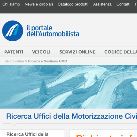
Chi siamo
News e circolari
Catalogo prodotti
Assistenza
Contatti
PATENTI
VEICOLI
SERVIZI ONLINE
CODICE DELL
Servizi online
//
Ricerca e Gestione UMC
Ricerca Uffici della Motorizzazione Civi
Ricerca Uffici della