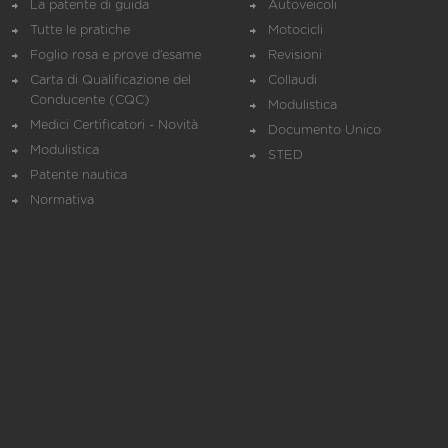
La patente di guida
Autoveicoli
Tutte le pratiche
Motocicli
Foglio rosa e prove d’esame
Revisioni
Carta di Qualificazione del
Collaudi
Conducente (CQC)
Modulistica
Medici Certificatori - Novità
Documento Unico
Modulistica
STED
Patente nautica
Normativa