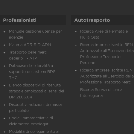
Professionisti
Autotrasporto
Manuale gestione utenze per
Ricerca Aree di Fermata e
agenzie
Nulla Osta
Materia ADR-RID-ADN
Ricerca Imprese Iscritte REN 
Autorizzate all'Esercizio della
Trasporto delle merci
Professione Trasporto
deperibili - ATP
Persone
Database delle località a
Ricerca Imprese iscritte REN 
supporto dei sistemi RDS
Autorizzate all'Esercizio della
TMC
Professione Trasporto Merci
Elenco dispositivi di ritenuta
Ricerca Servizi di Linea
stradale omologati ai sensi del
Interregionali
DM 21.06.04
Dispositivi riduzioni di massa
particolato
Codici immatricolativi di
ciclomotori omologati
Modalità di collegamento al