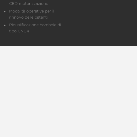
CED motorizzazione
Modalità operative per il
rinnovo delle patenti
Riqualificazione bombole di
tipo CNG4