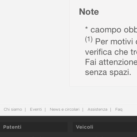
Note
* caompo obbl
(1)
Per motivi d
verifica che t
Fai attenzione
senza spazi.
Chi siamo
Eventi
News e circolari
Assistenza
Faq
Patenti
Veicoli