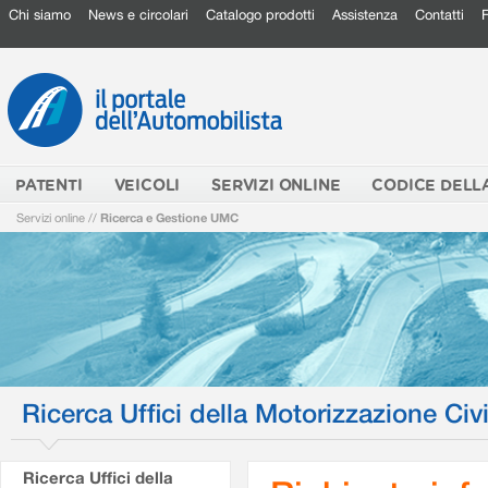
Chi siamo
News e circolari
Catalogo prodotti
Assistenza
Contatti
PATENTI
VEICOLI
SERVIZI ONLINE
CODICE DELL
Servizi online
//
Ricerca e Gestione UMC
Ricerca Uffici della Motorizzazione Civi
Ricerca Uffici della