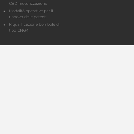
CED motorizzazione
Modalità operative per il
rinnovo delle patenti
Riqualificazione bombole di
tipo CNG4