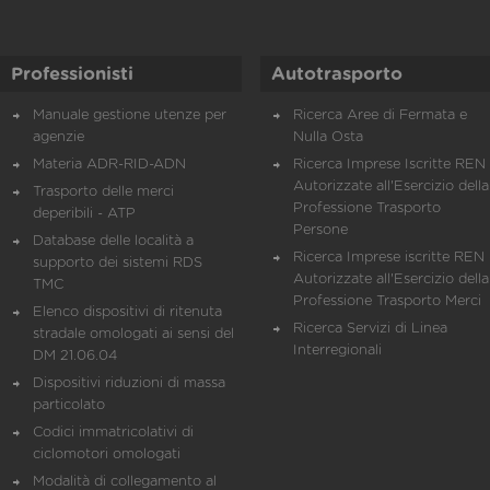
Professionisti
Autotrasporto
Manuale gestione utenze per
Ricerca Aree di Fermata e
agenzie
Nulla Osta
Materia ADR-RID-ADN
Ricerca Imprese Iscritte REN 
Autorizzate all'Esercizio della
Trasporto delle merci
Professione Trasporto
deperibili - ATP
Persone
Database delle località a
Ricerca Imprese iscritte REN 
supporto dei sistemi RDS
Autorizzate all'Esercizio della
TMC
Professione Trasporto Merci
Elenco dispositivi di ritenuta
Ricerca Servizi di Linea
stradale omologati ai sensi del
Interregionali
DM 21.06.04
Dispositivi riduzioni di massa
particolato
Codici immatricolativi di
ciclomotori omologati
Modalità di collegamento al