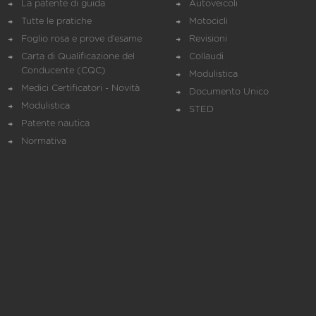
La patente di guida
Autoveicoli
Tutte le pratiche
Motocicli
Foglio rosa e prove d’esame
Revisioni
Carta di Qualificazione del
Collaudi
Conducente (CQC)
Modulistica
Medici Certificatori - Novità
Documento Unico
Modulistica
STED
Patente nautica
Normativa