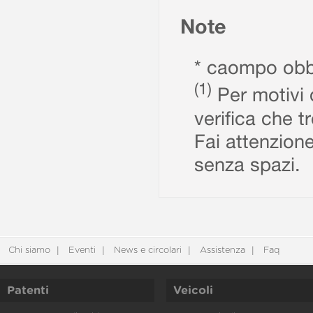
Note
* caompo obbl
(1)
Per motivi d
verifica che t
Fai attenzione
senza spazi.
Chi siamo
Eventi
News e circolari
Assistenza
Faq
Patenti
Veicoli