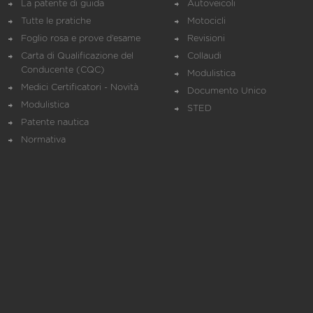
La patente di guida
Autoveicoli
Tutte le pratiche
Motocicli
Foglio rosa e prove d’esame
Revisioni
Carta di Qualificazione del
Collaudi
Conducente (CQC)
Modulistica
Medici Certificatori - Novità
Documento Unico
Modulistica
STED
Patente nautica
Normativa