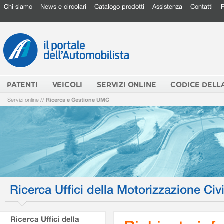
Chi siamo
News e circolari
Catalogo prodotti
Assistenza
Contatti
PATENTI
VEICOLI
SERVIZI ONLINE
CODICE DELL
Servizi online
//
Ricerca e Gestione UMC
Ricerca Uffici della Motorizzazione Civi
Ricerca Uffici della