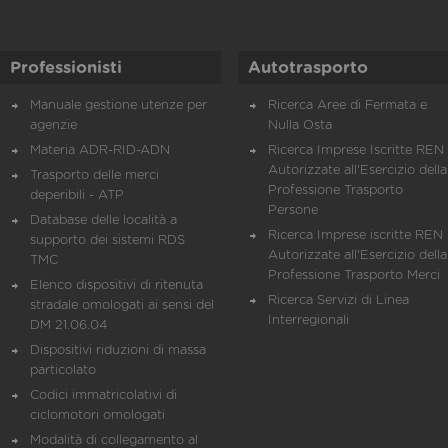
Professionisti
Autotrasporto
Manuale gestione utenze per
Ricerca Aree di Fermata e
agenzie
Nulla Osta
Materia ADR-RID-ADN
Ricerca Imprese Iscritte REN 
Autorizzate all'Esercizio della
Trasporto delle merci
Professione Trasporto
deperibili - ATP
Persone
Database delle località a
Ricerca Imprese iscritte REN 
supporto dei sistemi RDS
Autorizzate all'Esercizio della
TMC
Professione Trasporto Merci
Elenco dispositivi di ritenuta
Ricerca Servizi di Linea
stradale omologati ai sensi del
Interregionali
DM 21.06.04
Dispositivi riduzioni di massa
particolato
Codici immatricolativi di
ciclomotori omologati
Modalità di collegamento al