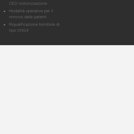
CED motorizzazione
Modalità operative per il
rinnovo delle patenti
Riqualificazione bombole di
tipo CNG4