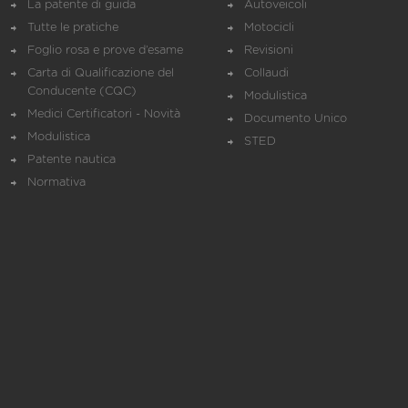
La patente di guida
Autoveicoli
Tutte le pratiche
Motocicli
Foglio rosa e prove d’esame
Revisioni
Carta di Qualificazione del
Collaudi
Conducente (CQC)
Modulistica
Medici Certificatori - Novità
Documento Unico
Modulistica
STED
Patente nautica
Normativa