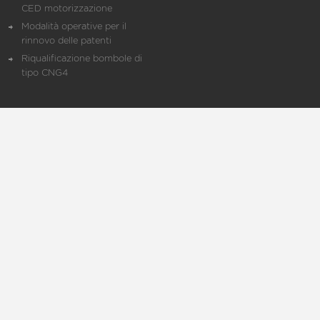
CED motorizzazione
Modalità operative per il
rinnovo delle patenti
Riqualificazione bombole di
tipo CNG4