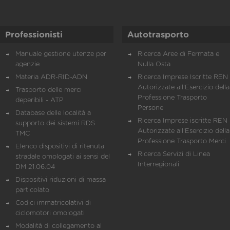
Professionisti
Autotrasporto
Manuale gestione utenze per
Ricerca Aree di Fermata e
agenzie
Nulla Osta
Materia ADR-RID-ADN
Ricerca Imprese Iscritte REN 
Autorizzate all'Esercizio della
Trasporto delle merci
Professione Trasporto
deperibili - ATP
Persone
Database delle località a
Ricerca Imprese iscritte REN 
supporto dei sistemi RDS
Autorizzate all'Esercizio della
TMC
Professione Trasporto Merci
Elenco dispositivi di ritenuta
Ricerca Servizi di Linea
stradale omologati ai sensi del
Interregionali
DM 21.06.04
Dispositivi riduzioni di massa
particolato
Codici immatricolativi di
ciclomotori omologati
Modalità di collegamento al