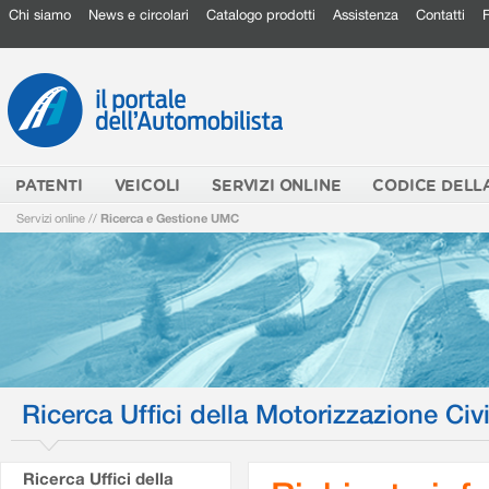
Chi siamo
News e circolari
Catalogo prodotti
Assistenza
Contatti
PATENTI
VEICOLI
SERVIZI ONLINE
CODICE DELL
Servizi online
//
Ricerca e Gestione UMC
Ricerca Uffici della Motorizzazione Civi
Ricerca Uffici della