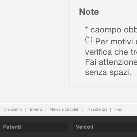
Note
* caompo obbl
(1)
Per motivi d
verifica che t
Fai attenzione
senza spazi.
Chi siamo
Eventi
News e circolari
Assistenza
Faq
Patenti
Veicoli