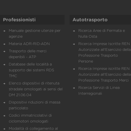
Professionisti
Autotrasporto
Manuale gestione utenze per
Ricerca Aree di Fermata e
agenzie
Nulla Osta
Materia ADR-RID-ADN
Ricerca Imprese Iscritte REN 
Autorizzate all'Esercizio della
Trasporto delle merci
Professione Trasporto
deperibili - ATP
Persone
Database delle località a
Ricerca Imprese iscritte REN 
supporto dei sistemi RDS
Autorizzate all'Esercizio della
TMC
Professione Trasporto Merci
Elenco dispositivi di ritenuta
Ricerca Servizi di Linea
stradale omologati ai sensi del
Interregionali
DM 21.06.04
Dispositivi riduzioni di massa
particolato
Codici immatricolativi di
ciclomotori omologati
Modalità di collegamento al