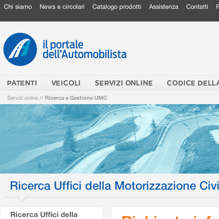
Chi siamo
News e circolari
Catalogo prodotti
Assistenza
Contatti
PATENTI
VEICOLI
SERVIZI ONLINE
CODICE DELL
Servizi online
//
Ricerca e Gestione UMC
Ricerca Uffici della Motorizzazione Civi
Ricerca Uffici della