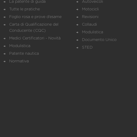
La patente di guida
Autoveicoli
Tutte le pratiche
Motocicli
Foglio rosa e prove d’esame
Revisioni
Carta di Qualificazione del
Collaudi
Conducente (CQC)
Modulistica
Medici Certificatori - Novità
Documento Unico
Modulistica
STED
Patente nautica
Normativa