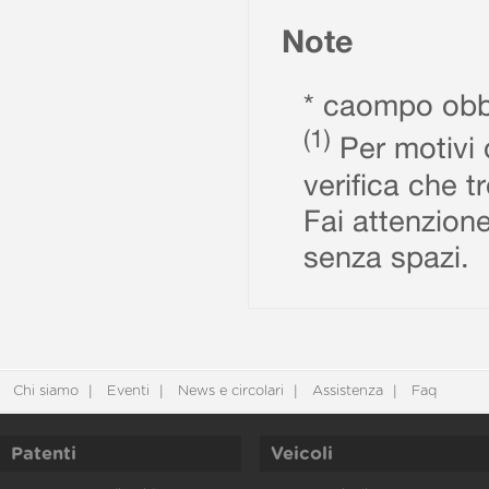
Note
* caompo obbl
(1)
Per motivi d
verifica che t
Fai attenzione
senza spazi.
Chi siamo
Eventi
News e circolari
Assistenza
Faq
Patenti
Veicoli