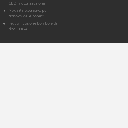
CED motorizzazione
Modalità operative per il
rinnovo delle patenti
Riqualificazione bombole di
tipo CNG4