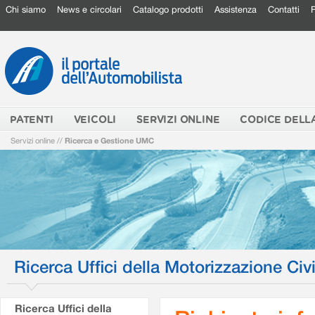
Chi siamo
News e circolari
Catalogo prodotti
Assistenza
Contatti
PATENTI
VEICOLI
SERVIZI ONLINE
CODICE DELL
Servizi online
//
Ricerca e Gestione UMC
Ricerca Uffici della Motorizzazione Civi
Ricerca Uffici della