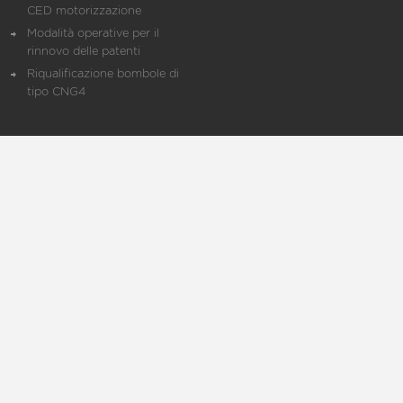
CED motorizzazione
Modalità operative per il
rinnovo delle patenti
Riqualificazione bombole di
tipo CNG4