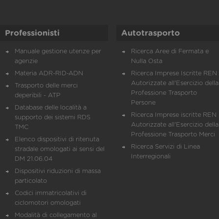
Professionisti
Autotrasporto
Manuale gestione utenze per
Ricerca Aree di Fermata e
agenzie
Nulla Osta
Materia ADR-RID-ADN
Ricerca Imprese Iscritte REN 
Autorizzate all'Esercizio della
Trasporto delle merci
Professione Trasporto
deperibili - ATP
Persone
Database delle località a
Ricerca Imprese iscritte REN 
supporto dei sistemi RDS
Autorizzate all'Esercizio della
TMC
Professione Trasporto Merci
Elenco dispositivi di ritenuta
Ricerca Servizi di Linea
stradale omologati ai sensi del
Interregionali
DM 21.06.04
Dispositivi riduzioni di massa
particolato
Codici immatricolativi di
ciclomotori omologati
Modalità di collegamento al