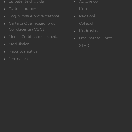
La patente di guida
Autoveicoli
Tutte le pratiche
Motocicli
Foglio rosa e prove d’esame
Revisioni
Carta di Qualificazione del
Collaudi
Conducente (CQC)
Modulistica
Medici Certificatori - Novità
Documento Unico
Modulistica
STED
Patente nautica
Normativa