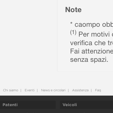
Note
* caompo obbl
(1)
Per motivi d
verifica che t
Fai attenzione
senza spazi.
Chi siamo
Eventi
News e circolari
Assistenza
Faq
Patenti
Veicoli