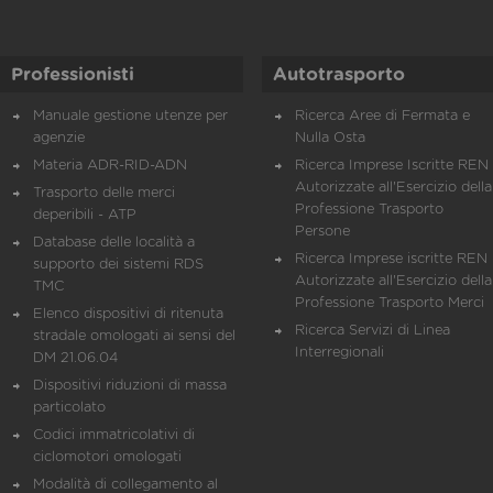
Professionisti
Autotrasporto
Manuale gestione utenze per
Ricerca Aree di Fermata e
agenzie
Nulla Osta
Materia ADR-RID-ADN
Ricerca Imprese Iscritte REN 
Autorizzate all'Esercizio della
Trasporto delle merci
Professione Trasporto
deperibili - ATP
Persone
Database delle località a
Ricerca Imprese iscritte REN 
supporto dei sistemi RDS
Autorizzate all'Esercizio della
TMC
Professione Trasporto Merci
Elenco dispositivi di ritenuta
Ricerca Servizi di Linea
stradale omologati ai sensi del
Interregionali
DM 21.06.04
Dispositivi riduzioni di massa
particolato
Codici immatricolativi di
ciclomotori omologati
Modalità di collegamento al