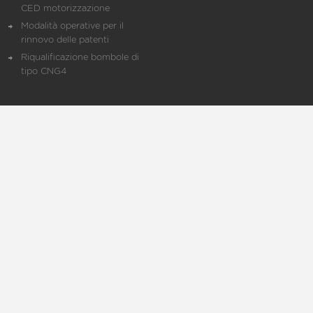
CED motorizzazione
Modalità operative per il
rinnovo delle patenti
Riqualificazione bombole di
tipo CNG4