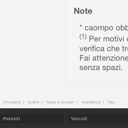
Note
* caompo obbl
(1)
Per motivi d
verifica che t
Fai attenzione
senza spazi.
Chi siamo
Eventi
News e circolari
Assistenza
Faq
Patenti
Veicoli