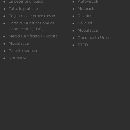
La patente di guida
Autoveicoli
Tutte le pratiche
Motocicli
Foglio rosa e prove d’esame
Revisioni
Carta di Qualificazione del
Collaudi
Conducente (CQC)
Modulistica
Medici Certificatori - Novità
Documento Unico
Modulistica
STED
Patente nautica
Normativa