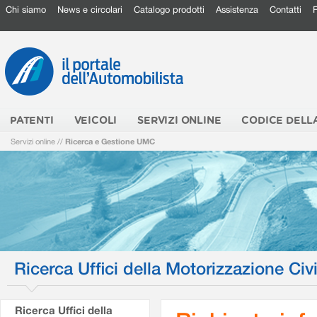
Chi siamo
News e circolari
Catalogo prodotti
Assistenza
Contatti
PATENTI
VEICOLI
SERVIZI ONLINE
CODICE DELL
Servizi online
//
Ricerca e Gestione UMC
Ricerca Uffici della Motorizzazione Civi
Ricerca Uffici della