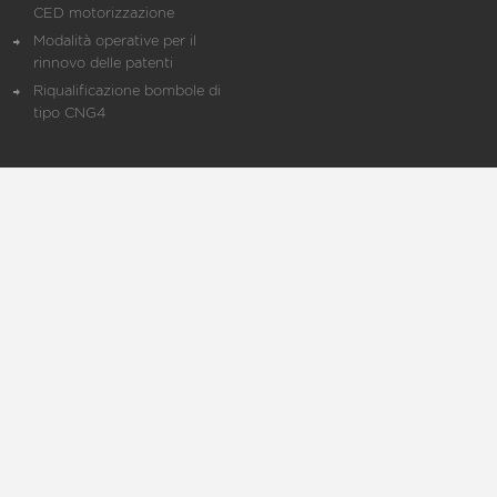
CED motorizzazione
Modalità operative per il
rinnovo delle patenti
Riqualificazione bombole di
tipo CNG4