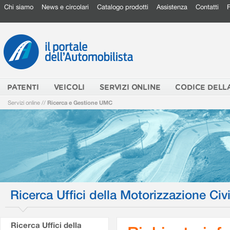
Chi siamo
News e circolari
Catalogo prodotti
Assistenza
Contatti
PATENTI
VEICOLI
SERVIZI ONLINE
CODICE DELL
Servizi online
//
Ricerca e Gestione UMC
Ricerca Uffici della Motorizzazione Civi
Ricerca Uffici della