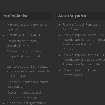
Professionisti
Autotrasporto
Manuale gestione utenze per
Ricerca Aree di Fermata e
agenzie
Nulla Osta
Materia ADR-RID-ADN
Ricerca Imprese Iscritte REN 
Autorizzate all'Esercizio della
Trasporto delle merci
Professione Trasporto
deperibili - ATP
Persone
Database delle località a
Ricerca Imprese iscritte REN 
supporto dei sistemi RDS
Autorizzate all'Esercizio della
TMC
Professione Trasporto Merci
Elenco dispositivi di ritenuta
Ricerca Servizi di Linea
stradale omologati ai sensi del
Interregionali
DM 21.06.04
Dispositivi riduzioni di massa
particolato
Codici immatricolativi di
ciclomotori omologati
Modalità di collegamento al