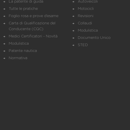
La patente di guida
Autoveicoli
Tutte le pratiche
Motocicli
Foglio rosa e prove d’esame
Revisioni
Carta di Qualificazione del
Collaudi
Conducente (CQC)
Modulistica
Medici Certificatori - Novità
Documento Unico
Modulistica
STED
Patente nautica
Normativa