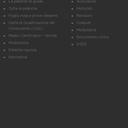
La patente di guida
Autoveicoli
Tutte le pratiche
Motocicli
Foglio rosa e prove d’esame
Revisioni
Carta di Qualificazione del
Collaudi
Conducente (CQC)
Modulistica
Medici Certificatori - Novità
Documento Unico
Modulistica
STED
Patente nautica
Normativa