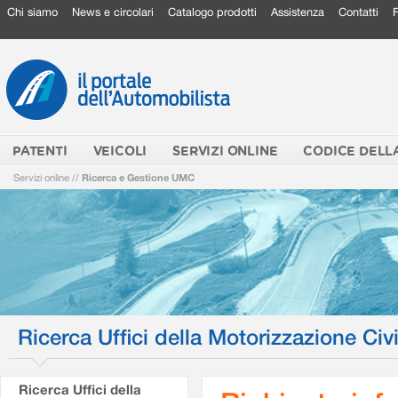
Chi siamo
News e circolari
Catalogo prodotti
Assistenza
Contatti
PATENTI
VEICOLI
SERVIZI ONLINE
CODICE DELL
Servizi online
//
Ricerca e Gestione UMC
Ricerca Uffici della Motorizzazione Civi
Ricerca Uffici della