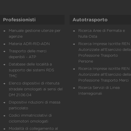
Professionisti
Autotrasporto
Manuale gestione utenze per
Ricerca Aree di Fermata e
agenzie
Nulla Osta
Materia ADR-RID-ADN
Ricerca Imprese Iscritte REN 
Autorizzate all'Esercizio della
Trasporto delle merci
Professione Trasporto
deperibili - ATP
Persone
Database delle località a
Ricerca Imprese iscritte REN 
supporto dei sistemi RDS
Autorizzate all'Esercizio della
TMC
Professione Trasporto Merci
Elenco dispositivi di ritenuta
Ricerca Servizi di Linea
stradale omologati ai sensi del
Interregionali
DM 21.06.04
Dispositivi riduzioni di massa
particolato
Codici immatricolativi di
ciclomotori omologati
Modalità di collegamento al