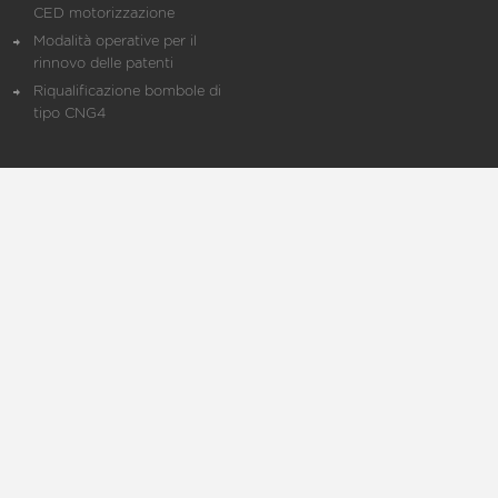
CED motorizzazione
Modalità operative per il
rinnovo delle patenti
Riqualificazione bombole di
tipo CNG4