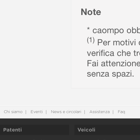
Note
* caompo obbl
(1)
Per motivi d
verifica che t
Fai attenzione
senza spazi.
Chi siamo
Eventi
News e circolari
Assistenza
Faq
Patenti
Veicoli